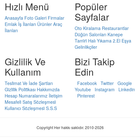
Hızlı Menü
Popüler
Sayfalar
Anasayfa
Foto Galeri
Firmalar
Emlak
İş İlanları
Ürünler
Araç
Oto Kiralama
Restaurantlar
İlanları
Düğün Salonları
Kanepe
Tami̇ri̇
Halı Yıkama
2.El Eşya
Gelinlikçiler
Gizlilik Ve
Bizi Takip
Kullanım
Edin
Tesli̇mat Ve İade Şartları
Facebook
Twitter
Google
Gi̇zli̇li̇k Poli̇ti̇kası
Hakkımızda
Youtube
Instagram
Linkedin
Hesap Numaralarımız
İletişim
Pinterest
Mesafeli̇ Satış Sözleşmesi̇
Kullanıcı Sözleşmesi̇
S.S.S
Copyright Her hakkı saklıdır. 2010-2026