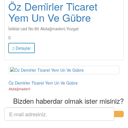
Öz Demi̇rler Ti̇caret
Yem Un Ve Gübre
İstiklal cad No:80 Akdağmadeni,Yozgat
Detaylar
Öz Demi̇rler Ti̇caret Yem Un Ve Gübre
Akdağmadeni̇
Bizden haberdar olmak ister misiniz?