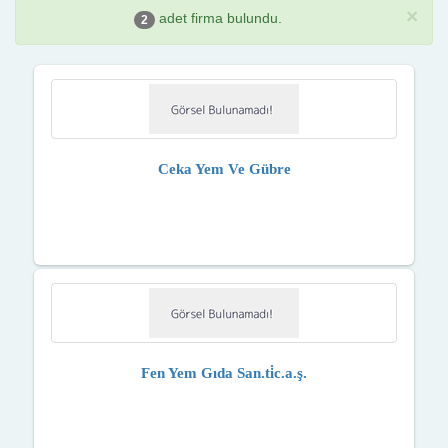
×
adet firma bulundu.
2
Ceka Yem Ve Gübre
Fen Yem Gıda San.ti̇c.a.ş.