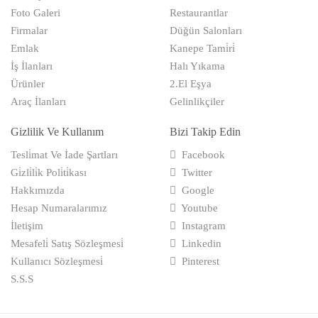
Foto Galeri
Restaurantlar
Firmalar
Düğün Salonları
Emlak
Kanepe Tami̇ri̇
İş İlanları
Halı Yıkama
Ürünler
2.El Eşya
Araç İlanları
Gelinlikçiler
Gizlilik Ve Kullanım
Bizi Takip Edin
Tesli̇mat Ve İade Şartları
Facebook
Gi̇zli̇li̇k Poli̇ti̇kası
Twitter
Hakkımızda
Google
Hesap Numaralarımız
Youtube
İletişim
Instagram
Mesafeli̇ Satış Sözleşmesi̇
Linkedin
Kullanıcı Sözleşmesi̇
Pinterest
S.S.S