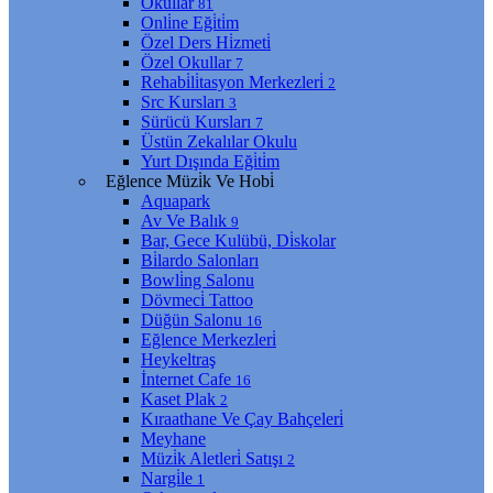
Okullar
81
Onli̇ne Eği̇ti̇m
Özel Ders Hi̇zmeti̇
Özel Okullar
7
Rehabi̇li̇tasyon Merkezleri̇
2
Src Kursları
3
Sürücü Kursları
7
Üstün Zekalılar Okulu
Yurt Dışında Eği̇ti̇m
Eğlence Müzi̇k Ve Hobi̇
Aquapark
Av Ve Balık
9
Bar, Gece Kulübü, Di̇skolar
Bi̇lardo Salonları
Bowli̇ng Salonu
Dövmeci̇ Tattoo
Düğün Salonu
16
Eğlence Merkezleri̇
Heykeltraş
İnternet Cafe
16
Kaset Plak
2
Kıraathane Ve Çay Bahçeleri̇
Meyhane
Müzi̇k Aletleri̇ Satışı
2
Nargi̇le
1