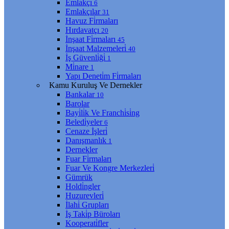
Emlakçı
6
Emlakçılar
31
Havuz Fi̇rmaları
Hırdavatçı
20
İnşaat Fi̇rmaları
45
İnşaat Malzemeleri̇
40
İş Güvenli̇ği̇
1
Mi̇nare
1
Yapı Deneti̇m Fi̇rmaları
Kamu Kuruluş Ve Dernekler
Bankalar
10
Barolar
Bayi̇li̇k Ve Franchi̇si̇ng
Beledi̇yeler
6
Cenaze İşleri̇
Danışmanlık
1
Dernekler
Fuar Fi̇rmaları
Fuar Ve Kongre Merkezleri̇
Gümrük
Holdi̇ngler
Huzurevleri̇
İlahi̇ Grupları
İş Taki̇p Büroları
Kooperati̇fler