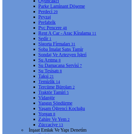
Oyuncakçı
Parke Lami̇nant Döşeme
Perdeci̇
29
Peyzaj
Prefabri̇k
Pvc Pencere
48
Rent A Car - Araç Ki̇ralama
11
Sedi̇r
1
Si̇gorta Fi̇rmaları
31
Soba İmalat Satış Tami̇r
Sondaj Ve Artezyen İşleri̇
Su Arıtma
8
Su Damacana Servi̇si̇
7
Su Tesi̇satı
8
Taksi̇
21
Temi̇zli̇k
14
Tercüme Büroları
2
Traktör Tami̇ri̇
5
Vi̇danjör
Yangın Söndürme
Yaşam Öğrenci̇ Koçluğu
Yorgan
8
Zahi̇re Ve Yem
2
Züccaci̇ye
13
İnşaat Emlak Ve Yapı Deneti̇m