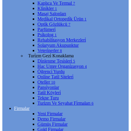
Kaplıca Ve Termal
7
Kli̇ni̇kler
1
Masaj Salonları
Medi̇kal Ortopedi̇k Ürün
1
Opti̇k Gözlükçü
7
Parfümeri̇
Psi̇kolog
1
Rehabi̇li̇tasyon Merkezleri̇
Solaryum Akupunktur
Veteri̇nerler
8
Turi̇zm Gezi̇ Konaklama
Di̇nlenme Tesi̇sleri̇
5
Hac Umre Organi̇zasyon
4
Öğrenci̇ Yurdu
Onli̇ne Tati̇l Si̇teleri̇
Oteller
10
Pansi̇yonlar
Tati̇l Köyleri̇
Tekne Turu
Turi̇zm Ve Seyahat Fi̇rmaları
6
Firmalar
Yeni Firmalar
Demo Firmalar
Gümüş Firmalar
Gold Firmalar