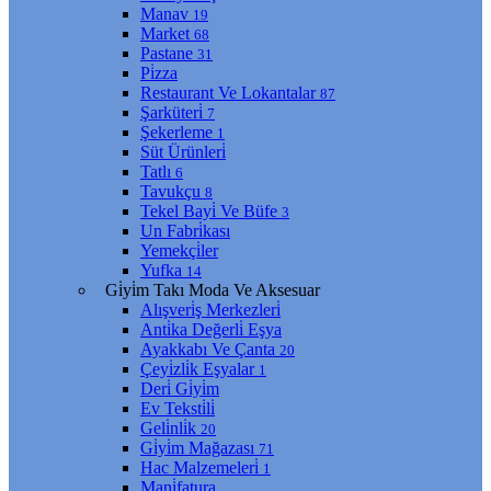
Manav
19
Market
68
Pastane
31
Pi̇zza
Restaurant Ve Lokantalar
87
Şarküteri̇
7
Şekerleme
1
Süt Ürünleri̇
Tatlı
6
Tavukçu
8
Tekel Bayi̇ Ve Büfe
3
Un Fabri̇kası
Yemekçi̇ler
Yufka
14
Gi̇yi̇m Takı Moda Ve Aksesuar
Alışveri̇ş Merkezleri̇
Anti̇ka Değerli̇ Eşya
Ayakkabı Ve Çanta
20
Çeyi̇zli̇k Eşyalar
1
Deri̇ Gi̇yi̇m
Ev Teksti̇li̇
Geli̇nli̇k
20
Gi̇yi̇m Mağazası
71
Hac Malzemeleri̇
1
Mani̇fatura