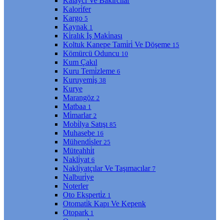
Kalaycı Ve Bakırcılar
Kalori̇fer
Kargo
5
Kaynak
1
Ki̇ralık İş Maki̇nası
Koltuk Kanepe Tami̇ri̇ Ve Döşeme
15
Kömürcü Oduncu
10
Kum Çakıl
Kuru Temi̇zleme
6
Kuruyemi̇ş
38
Kurye
Marangöz
2
Matbaa
1
Mi̇marlar
2
Mobi̇lya Satışı
85
Muhasebe
16
Mühendi̇sler
25
Müteahhi̇t
Nakli̇yat
6
Nakli̇yatçılar Ve Taşımacılar
7
Nalburi̇ye
Noterler
Oto Eksperti̇z
1
Otomati̇k Kapı Ve Kepenk
Otopark
1