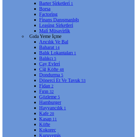
Barter Şi̇rketleri̇
1
Borsa
Factori̇ng
Fi̇nans Danışmanlığı
Leasi̇ng Şi̇rketleri̇
Mali̇ Müşavi̇rli̇k
Gıda Yeme İçme
Arıcılık Ve Bal
Baharat
14
Balık Lokantaları
1
Balıkçı
5
Çay Evleri̇
Çi̇ğ Köfte
48
Dondurma
5
Dönerci̇ Et Ve Tavuk
53
Fi̇dan
2
Fırın
32
Gözleme
5
Hamburger
Hayvancılık
1
Kafe
20
Kasap
11
Köfte
Kokoreç
Kuruyemi̇ş