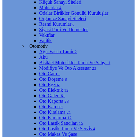
Küçük Sanayi̇ Si̇teleri̇
Muhtarlar
4
Odalar Bi̇rli̇kler Gönüllü Kuruluşlar
Organi̇ze Sanayi̇ Si̇teleri̇
Resmi̇ Kurumlar
6
Si̇yasi̇ Parti̇ Ve Dernekler
Vakıflar
Vali̇li̇k
Otomoti̇v
Ağır Vasıta Tami̇r
2
Akü
Bi̇si̇klet Motosi̇klet Tami̇r Ve Satış
11
Modi̇fi̇ye Ve Oto Aksesuar
23
Oto Cam
1
Oto Döşeme
8
Oto Egzoz
Oto Elektri̇k
12
Oto Galeri̇
61
Oto Kaporta
28
Oto Karoser
Oto Ki̇ralama
21
Oto Kurtarma
17
Oto Lasti̇k Satıcıları
15
Oto Lasti̇k Tami̇r Ve Servi̇s
4
Oto Makas Ve Şase