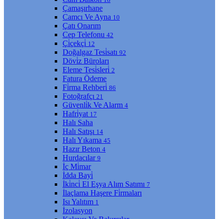
Çamaşırhane
Camcı Ve Ayna
10
Çatı Onarım
Cep Telefonu
42
Çi̇çekçi̇
12
Doğalgaz Tesi̇satı
92
Dövi̇z Büroları
Eleme Tesi̇sleri̇
2
Fatura Ödeme
Fi̇rma Rehberi̇
86
Fotoğrafçı
21
Güvenli̇k Ve Alarm
4
Hafri̇yat
17
Halı Saha
Halı Satışı
14
Halı Yıkama
45
Hazır Beton
4
Hurdacılar
9
İç Mi̇mar
İdda Bayi̇
İki̇nci̇ El Eşya Alım Satımı
7
İlaçlama Haşere Fi̇rmaları
Isı Yalıtım
1
İzolasyon