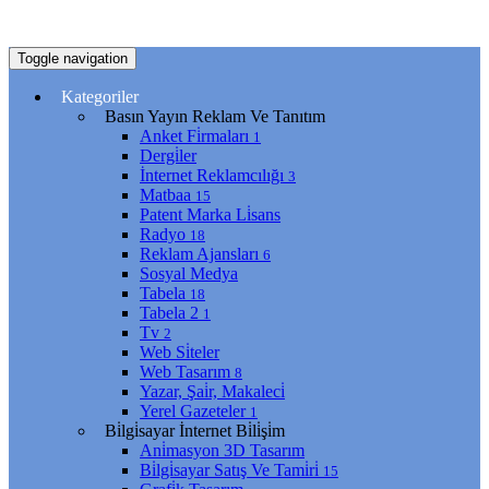
Toggle navigation
Kategoriler
Basın Yayın Reklam Ve Tanıtım
Anket Fi̇rmaları
1
Dergi̇ler
İnternet Reklamcılığı
3
Matbaa
15
Patent Marka Li̇sans
Radyo
18
Reklam Ajansları
6
Sosyal Medya
Tabela
18
Tabela 2
1
Tv
2
Web Si̇teler
Web Tasarım
8
Yazar, Şai̇r, Makaleci̇
Yerel Gazeteler
1
Bi̇lgi̇sayar İnternet Bi̇li̇şi̇m
Ani̇masyon 3D Tasarım
Bi̇lgi̇sayar Satış Ve Tami̇ri̇
15