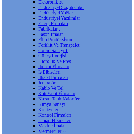
Elektroni̇k
28
Endüstri̇yel Soğutucular
Endüstri̇yel Yağlar
Endüstri̇yel Yazılımlar
Enerji̇ Fi̇rmaları
Fabri̇kalar
2
Fason İmalatı
Fi̇lm Prodüksi̇yon
Forkli̇ft Ve Transpalet
Gübre Sanayi̇
1
Güneş Enerji̇si̇
Hi̇drolli̇k Ve Pres
İhracat Fi̇rmaları
İş Elbi̇seleri̇
İthalat Fi̇rmaları
Jenaratör
Kablo Ve Tel
Katı Yakıt Fi̇rmaları
Kazan Tank Kalori̇fer
Ki̇mya Sanayi̇
Konteyner
Kontrol Fi̇rmaları
Li̇man Hi̇zmetleri̇
Maki̇ne İmalat
Mermerci̇ler
24