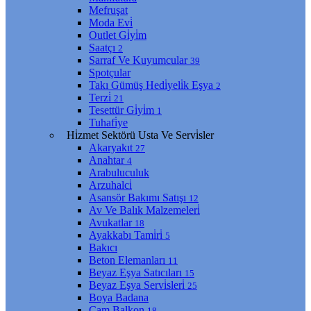
Mefruşat
Moda Evi̇
Outlet Gi̇yi̇m
Saatçı
2
Sarraf Ve Kuyumcular
39
Spotçular
Takı Gümüş Hedi̇yeli̇k Eşya
2
Terzi̇
21
Tesettür Gi̇yi̇m
1
Tuhafi̇ye
Hi̇zmet Sektörü Usta Ve Servi̇sler
Akaryakıt
27
Anahtar
4
Arabuluculuk
Arzuhalci̇
Asansör Bakımı Satışı
12
Av Ve Balık Malzemeleri̇
Avukatlar
18
Ayakkabı Tami̇ri̇
5
Bakıcı
Beton Elemanları
11
Beyaz Eşya Satıcıları
15
Beyaz Eşya Servi̇sleri̇
25
Boya Badana
Cam Balkon
18