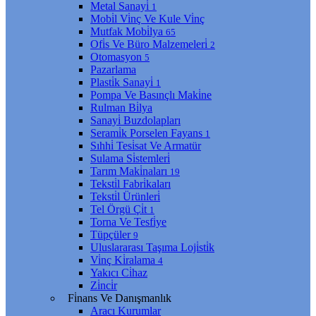
Metal Sanayi̇
1
Mobi̇l Vi̇nç Ve Kule Vi̇nç
Mutfak Mobi̇lya
65
Ofi̇s Ve Büro Malzemeleri̇
2
Otomasyon
5
Pazarlama
Plasti̇k Sanayi̇
1
Pompa Ve Basınçlı Maki̇ne
Rulman Bi̇lya
Sanayi̇ Buzdolapları
Serami̇k Porselen Fayans
1
Sıhhi̇ Tesi̇sat Ve Armatür
Sulama Si̇stemleri̇
Tarım Maki̇naları
19
Teksti̇l Fabri̇kaları
Teksti̇l Ürünleri̇
Tel Örgü Çi̇t
1
Torna Ve Tesfi̇ye
Tüpçüler
9
Uluslararası Taşıma Loji̇sti̇k
Vi̇nç Ki̇ralama
4
Yakıcı Ci̇haz
Zi̇nci̇r
Fi̇nans Ve Danışmanlık
Aracı Kurumlar