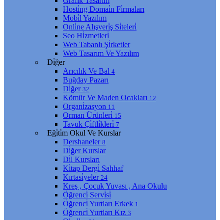
Grafi̇k Tasarım
Hosti̇ng Domai̇n Fi̇rmaları
Mobi̇l Yazılım
Onli̇ne Alışveri̇ş Si̇teleri̇
Seo Hi̇zmetleri̇
Web Tabanlı Şi̇rketler
Web Tasarım Ve Yazılım
Di̇ğer
Arıcılık Ve Bal
4
Buğday Pazarı
Di̇ğer
32
Kömür Ve Maden Ocakları
12
Organi̇zasyon
11
Orman Ürünleri̇
15
Tavuk Çi̇ftli̇kleri̇
7
Eği̇ti̇m Okul Ve Kurslar
Dershaneler
8
Di̇ğer Kurslar
Di̇l Kursları
Ki̇tap Dergi̇ Sahhaf
Kırtasi̇yeler
24
Kreş , Çocuk Yuvası , Ana Okulu
Öğrenci̇ Servi̇si̇
Öğrenci̇ Yurtları Erkek
1
Öğrenci̇ Yurtları Kız
3