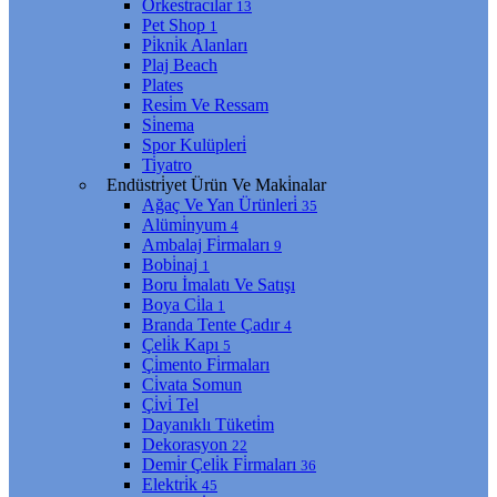
Orkestracılar
13
Pet Shop
1
Pi̇kni̇k Alanları
Plaj Beach
Plates
Resi̇m Ve Ressam
Si̇nema
Spor Kulüpleri̇
Ti̇yatro
Endüstri̇yet Ürün Ve Maki̇nalar
Ağaç Ve Yan Ürünleri̇
35
Alümi̇nyum
4
Ambalaj Fi̇rmaları
9
Bobi̇naj
1
Boru İmalatı Ve Satışı
Boya Ci̇la
1
Branda Tente Çadır
4
Çeli̇k Kapı
5
Çi̇mento Fi̇rmaları
Ci̇vata Somun
Çi̇vi̇ Tel
Dayanıklı Tüketi̇m
Dekorasyon
22
Demi̇r Çeli̇k Fi̇rmaları
36
Elektri̇k
45