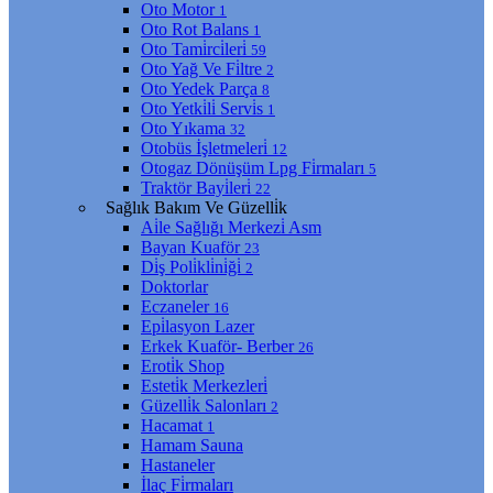
Oto Motor
1
Oto Rot Balans
1
Oto Tami̇rci̇leri̇
59
Oto Yağ Ve Fi̇ltre
2
Oto Yedek Parça
8
Oto Yetki̇li̇ Servi̇s
1
Oto Yıkama
32
Otobüs İşletmeleri̇
12
Otogaz Dönüşüm Lpg Fi̇rmaları
5
Traktör Bayi̇leri̇
22
Sağlık Bakım Ve Güzelli̇k
Ai̇le Sağlığı Merkezi̇ Asm
Bayan Kuaför
23
Di̇ş Poli̇kli̇ni̇ği̇
2
Doktorlar
Eczaneler
16
Epi̇lasyon Lazer
Erkek Kuaför- Berber
26
Eroti̇k Shop
Esteti̇k Merkezleri̇
Güzelli̇k Salonları
2
Hacamat
1
Hamam Sauna
Hastaneler
İlaç Fi̇rmaları