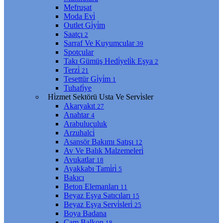
Mefruşat
Moda Evi̇
Outlet Gi̇yi̇m
Saatçı
2
Sarraf Ve Kuyumcular
39
Spotçular
Takı Gümüş Hedi̇yeli̇k Eşya
2
Terzi̇
21
Tesettür Gi̇yi̇m
1
Tuhafi̇ye
Hi̇zmet Sektörü Usta Ve Servi̇sler
Akaryakıt
27
Anahtar
4
Arabuluculuk
Arzuhalci̇
Asansör Bakımı Satışı
12
Av Ve Balık Malzemeleri̇
Avukatlar
18
Ayakkabı Tami̇ri̇
5
Bakıcı
Beton Elemanları
11
Beyaz Eşya Satıcıları
15
Beyaz Eşya Servi̇sleri̇
25
Boya Badana
Cam Balkon
18