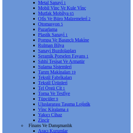
Metal Sanayi̇
1
Mobi̇l Vi̇nç Ve Kule Vi̇nç
Mutfak Mobi̇lya
65
Ofi̇s Ve Büro Malzemeleri̇
2
Otomasyon
5
Pazarlama
Plasti̇k Sanayi̇
1
Pompa Ve Basınçlı Maki̇ne
Rulman Bi̇lya
Sanayi̇ Buzdolapları
Serami̇k Porselen Fayans
1
Sıhhi̇ Tesi̇sat Ve Armatür
Sulama Si̇stemleri̇
Tarım Maki̇naları
19
Teksti̇l Fabri̇kaları
Teksti̇l Ürünleri̇
Tel Örgü Çi̇t
1
Torna Ve Tesfi̇ye
Tüpçüler
9
Uluslararası Taşıma Loji̇sti̇k
Vi̇nç Ki̇ralama
4
Yakıcı Ci̇haz
Zi̇nci̇r
Fi̇nans Ve Danışmanlık
Aracı Kurumlar