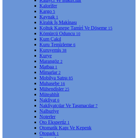
Kalaycı Ve Bakırcılar
Kalori̇fer
Kargo
5
Kaynak
1
Ki̇ralık İş Maki̇nası
Koltuk Kanepe Tami̇ri̇ Ve Döşeme
15
Kömürcü Oduncu
10
Kum Çakıl
Kuru Temi̇zleme
6
Kuruyemi̇ş
38
Kurye
Marangöz
2
Matbaa
1
Mi̇marlar
2
Mobi̇lya Satışı
85
Muhasebe
16
Mühendi̇sler
25
Müteahhi̇t
Nakli̇yat
6
Nakli̇yatçılar Ve Taşımacılar
7
Nalburi̇ye
Noterler
Oto Eksperti̇z
1
Otomati̇k Kapı Ve Kepenk
Otopark
1