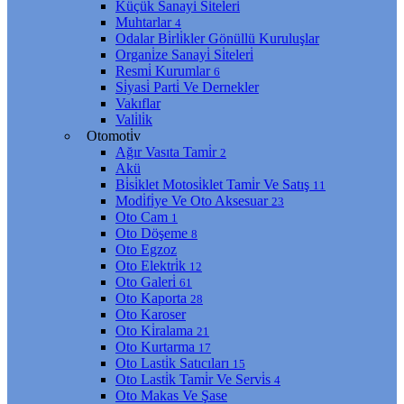
Küçük Sanayi̇ Si̇teleri̇
Muhtarlar
4
Odalar Bi̇rli̇kler Gönüllü Kuruluşlar
Organi̇ze Sanayi̇ Si̇teleri̇
Resmi̇ Kurumlar
6
Si̇yasi̇ Parti̇ Ve Dernekler
Vakıflar
Vali̇li̇k
Otomoti̇v
Ağır Vasıta Tami̇r
2
Akü
Bi̇si̇klet Motosi̇klet Tami̇r Ve Satış
11
Modi̇fi̇ye Ve Oto Aksesuar
23
Oto Cam
1
Oto Döşeme
8
Oto Egzoz
Oto Elektri̇k
12
Oto Galeri̇
61
Oto Kaporta
28
Oto Karoser
Oto Ki̇ralama
21
Oto Kurtarma
17
Oto Lasti̇k Satıcıları
15
Oto Lasti̇k Tami̇r Ve Servi̇s
4
Oto Makas Ve Şase