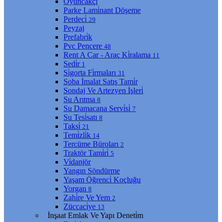
Oyuncakçı
Parke Lami̇nant Döşeme
Perdeci̇
29
Peyzaj
Prefabri̇k
Pvc Pencere
48
Rent A Car - Araç Ki̇ralama
11
Sedi̇r
1
Si̇gorta Fi̇rmaları
31
Soba İmalat Satış Tami̇r
Sondaj Ve Artezyen İşleri̇
Su Arıtma
8
Su Damacana Servi̇si̇
7
Su Tesi̇satı
8
Taksi̇
21
Temi̇zli̇k
14
Tercüme Büroları
2
Traktör Tami̇ri̇
5
Vi̇danjör
Yangın Söndürme
Yaşam Öğrenci̇ Koçluğu
Yorgan
8
Zahi̇re Ve Yem
2
Züccaci̇ye
13
İnşaat Emlak Ve Yapı Deneti̇m