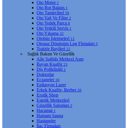
Oto Motor
1
Oto Rot Balans
1
Oto Tami̇rci̇leri̇
59
Oto Yağ Ve Fi̇ltre
2
Oto Yedek Parça
8
Oto Yetki̇li̇ Servi̇s
1
Oto Yıkama
32
Otobüs İşletmeleri̇
12
Otogaz Dönüşüm Lpg Fi̇rmaları
5
Traktör Bayi̇leri̇
22
Sağlık Bakım Ve Güzelli̇k
Ai̇le Sağlığı Merkezi̇ Asm
Bayan Kuaför
23
Di̇ş Poli̇kli̇ni̇ği̇
2
Doktorlar
Eczaneler
16
Epi̇lasyon Lazer
Erkek Kuaför- Berber
26
Eroti̇k Shop
Esteti̇k Merkezleri̇
Güzelli̇k Salonları
2
Hacamat
1
Hamam Sauna
Hastaneler
İlaç Fi̇rmaları