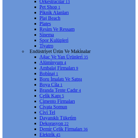
Orkestracılar
13
Pet Shop
1
Pi̇kni̇k Alanları
Plaj Beach
Plates
Resi̇m Ve Ressam
Si̇nema
Spor Kulüpleri̇
Ti̇yatro
Endüstri̇yet Ürün Ve Maki̇nalar
Ağaç Ve Yan Ürünleri̇
35
Alümi̇nyum
4
Ambalaj Fi̇rmaları
9
Bobi̇naj
1
Boru İmalatı Ve Satışı
Boya Ci̇la
1
Branda Tente Çadır
4
Çeli̇k Kapı
5
Çi̇mento Fi̇rmaları
Ci̇vata Somun
Çi̇vi̇ Tel
Dayanıklı Tüketi̇m
Dekorasyon
22
Demi̇r Çeli̇k Fi̇rmaları
36
Elektri̇k
45