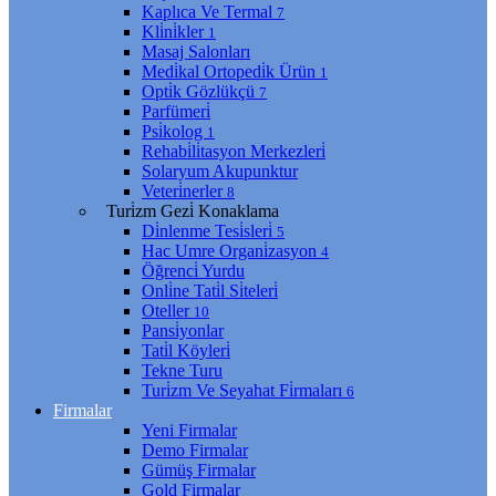
Kaplıca Ve Termal
7
Kli̇ni̇kler
1
Masaj Salonları
Medi̇kal Ortopedi̇k Ürün
1
Opti̇k Gözlükçü
7
Parfümeri̇
Psi̇kolog
1
Rehabi̇li̇tasyon Merkezleri̇
Solaryum Akupunktur
Veteri̇nerler
8
Turi̇zm Gezi̇ Konaklama
Di̇nlenme Tesi̇sleri̇
5
Hac Umre Organi̇zasyon
4
Öğrenci̇ Yurdu
Onli̇ne Tati̇l Si̇teleri̇
Oteller
10
Pansi̇yonlar
Tati̇l Köyleri̇
Tekne Turu
Turi̇zm Ve Seyahat Fi̇rmaları
6
Firmalar
Yeni Firmalar
Demo Firmalar
Gümüş Firmalar
Gold Firmalar