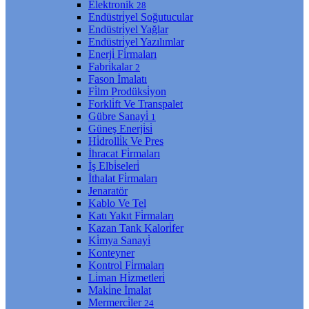
Elektroni̇k
28
Endüstri̇yel Soğutucular
Endüstri̇yel Yağlar
Endüstri̇yel Yazılımlar
Enerji̇ Fi̇rmaları
Fabri̇kalar
2
Fason İmalatı
Fi̇lm Prodüksi̇yon
Forkli̇ft Ve Transpalet
Gübre Sanayi̇
1
Güneş Enerji̇si̇
Hi̇drolli̇k Ve Pres
İhracat Fi̇rmaları
İş Elbi̇seleri̇
İthalat Fi̇rmaları
Jenaratör
Kablo Ve Tel
Katı Yakıt Fi̇rmaları
Kazan Tank Kalori̇fer
Ki̇mya Sanayi̇
Konteyner
Kontrol Fi̇rmaları
Li̇man Hi̇zmetleri̇
Maki̇ne İmalat
Mermerci̇ler
24