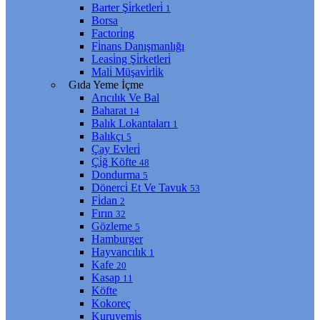
Barter Şi̇rketleri̇
1
Borsa
Factori̇ng
Fi̇nans Danışmanlığı
Leasi̇ng Şi̇rketleri̇
Mali̇ Müşavi̇rli̇k
Gıda Yeme İçme
Arıcılık Ve Bal
Baharat
14
Balık Lokantaları
1
Balıkçı
5
Çay Evleri̇
Çi̇ğ Köfte
48
Dondurma
5
Dönerci̇ Et Ve Tavuk
53
Fi̇dan
2
Fırın
32
Gözleme
5
Hamburger
Hayvancılık
1
Kafe
20
Kasap
11
Köfte
Kokoreç
Kuruyemi̇ş