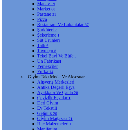
Manav
19
Market
68
Pastane
31
Pi̇zza
Restaurant Ve Lokantalar
87
Şarküteri̇
7
Şekerleme
1
Süt Ürünleri̇
Tatlı
6
Tavukçu
8
Tekel Bayi̇ Ve Büfe
3
Un Fabri̇kası
Yemekçi̇ler
Yufka
14
Gi̇yi̇m Takı Moda Ve Aksesuar
Alışveri̇ş Merkezleri̇
Anti̇ka Değerli̇ Eşya
Ayakkabı Ve Çanta
20
Çeyi̇zli̇k Eşyalar
1
Deri̇ Gi̇yi̇m
Ev Teksti̇li̇
Geli̇nli̇k
20
Gi̇yi̇m Mağazası
71
Hac Malzemeleri̇
1
Mani̇fatura