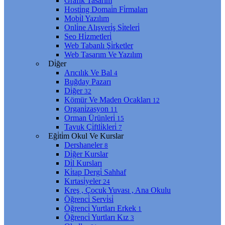
Grafi̇k Tasarım
Hosti̇ng Domai̇n Fi̇rmaları
Mobi̇l Yazılım
Onli̇ne Alışveri̇ş Si̇teleri̇
Seo Hi̇zmetleri̇
Web Tabanlı Şi̇rketler
Web Tasarım Ve Yazılım
Di̇ğer
Arıcılık Ve Bal
4
Buğday Pazarı
Di̇ğer
32
Kömür Ve Maden Ocakları
12
Organi̇zasyon
11
Orman Ürünleri̇
15
Tavuk Çi̇ftli̇kleri̇
7
Eği̇ti̇m Okul Ve Kurslar
Dershaneler
8
Di̇ğer Kurslar
Di̇l Kursları
Ki̇tap Dergi̇ Sahhaf
Kırtasi̇yeler
24
Kreş , Çocuk Yuvası , Ana Okulu
Öğrenci̇ Servi̇si̇
Öğrenci̇ Yurtları Erkek
1
Öğrenci̇ Yurtları Kız
3