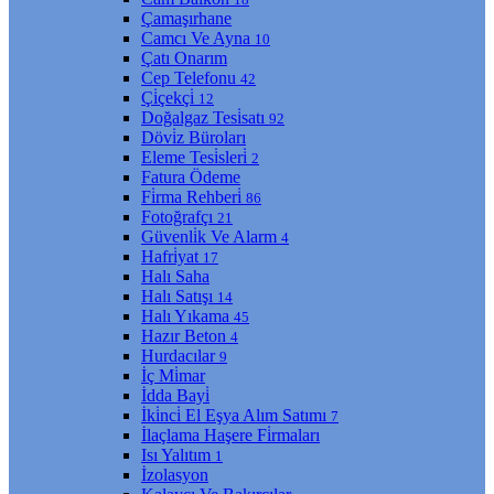
Çamaşırhane
Camcı Ve Ayna
10
Çatı Onarım
Cep Telefonu
42
Çi̇çekçi̇
12
Doğalgaz Tesi̇satı
92
Dövi̇z Büroları
Eleme Tesi̇sleri̇
2
Fatura Ödeme
Fi̇rma Rehberi̇
86
Fotoğrafçı
21
Güvenli̇k Ve Alarm
4
Hafri̇yat
17
Halı Saha
Halı Satışı
14
Halı Yıkama
45
Hazır Beton
4
Hurdacılar
9
İç Mi̇mar
İdda Bayi̇
İki̇nci̇ El Eşya Alım Satımı
7
İlaçlama Haşere Fi̇rmaları
Isı Yalıtım
1
İzolasyon