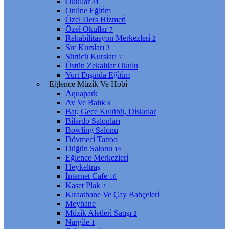
Okullar
81
Onli̇ne Eği̇ti̇m
Özel Ders Hi̇zmeti̇
Özel Okullar
7
Rehabi̇li̇tasyon Merkezleri̇
2
Src Kursları
3
Sürücü Kursları
7
Üstün Zekalılar Okulu
Yurt Dışında Eği̇ti̇m
Eğlence Müzi̇k Ve Hobi̇
Aquapark
Av Ve Balık
9
Bar, Gece Kulübü, Di̇skolar
Bi̇lardo Salonları
Bowli̇ng Salonu
Dövmeci̇ Tattoo
Düğün Salonu
16
Eğlence Merkezleri̇
Heykeltraş
İnternet Cafe
16
Kaset Plak
2
Kıraathane Ve Çay Bahçeleri̇
Meyhane
Müzi̇k Aletleri̇ Satışı
2
Nargi̇le
1