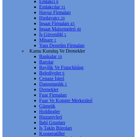
Emlakçı
6
Emlakçılar
31
Havuz Fi̇rmaları
Hırdavatçı
20
İnşaat Fi̇rmaları
45
İnşaat Malzemeleri̇
40
İş Güvenli̇ği̇
1
Mi̇nare
1
Yapı Deneti̇m Fi̇rmaları
Kamu Kuruluş Ve Dernekler
Bankalar
10
Barolar
Bayi̇li̇k Ve Franchi̇si̇ng
Beledi̇yeler
6
Cenaze İşleri̇
Danışmanlık
1
Dernekler
Fuar Fi̇rmaları
Fuar Ve Kongre Merkezleri̇
Gümrük
Holdi̇ngler
Huzurevleri̇
İlahi̇ Grupları
İş Taki̇p Büroları
Kooperati̇fler