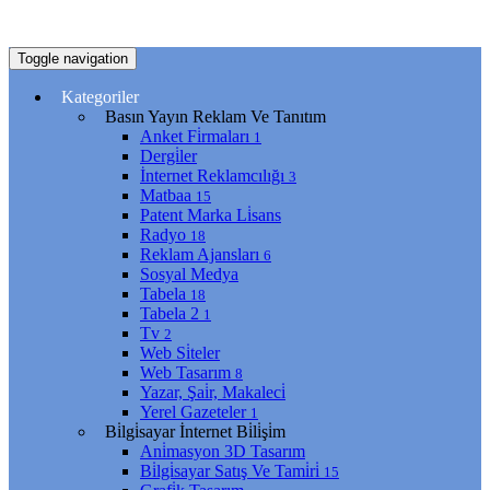
Toggle navigation
Kategoriler
Basın Yayın Reklam Ve Tanıtım
Anket Fi̇rmaları
1
Dergi̇ler
İnternet Reklamcılığı
3
Matbaa
15
Patent Marka Li̇sans
Radyo
18
Reklam Ajansları
6
Sosyal Medya
Tabela
18
Tabela 2
1
Tv
2
Web Si̇teler
Web Tasarım
8
Yazar, Şai̇r, Makaleci̇
Yerel Gazeteler
1
Bi̇lgi̇sayar İnternet Bi̇li̇şi̇m
Ani̇masyon 3D Tasarım
Bi̇lgi̇sayar Satış Ve Tami̇ri̇
15