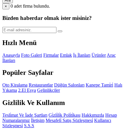
Ara
0
adet firma bulundu.
×
Bizden haberdar olmak ister misiniz?
Hızlı Menü
Anasayfa
Foto Galeri
Firmalar
Emlak
İş İlanları
Ürünler
Araç
İlanları
Popüler Sayfalar
Oto Kiralama
Restaurantlar
Düğün Salonları
Kanepe Tami̇ri̇
Halı
Yıkama
2.El Eşya
Gelinlikçiler
Gizlilik Ve Kullanım
Tesli̇mat Ve İade Şartları
Gi̇zli̇li̇k Poli̇ti̇kası
Hakkımızda
Hesap
Numaralarımız
İletişim
Mesafeli̇ Satış Sözleşmesi̇
Kullanıcı
Sözleşmesi̇
S.S.S