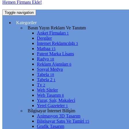
Hemen Firmanı Ekle!
Toggle navigation
Kategoriler
Basın Yayın Reklam Ve Tanıtım
Anket Fi̇rmaları
1
Dergi̇ler
İnternet Reklamcılığı
3
Matbaa
15
Patent Marka Li̇sans
Radyo
18
Reklam Ajansları
6
Sosyal Medya
Tabela
18
Tabela 2
1
Tv
2
Web Si̇teler
Web Tasarım
8
Yazar, Şai̇r, Makaleci̇
Yerel Gazeteler
1
Bi̇lgi̇sayar İnternet Bi̇li̇şi̇m
Ani̇masyon 3D Tasarım
Bi̇lgi̇sayar Satış Ve Tami̇ri̇
15
Grafi̇k Tasarım