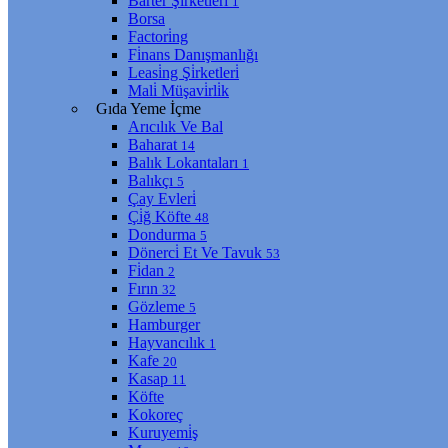
Barter Şi̇rketleri̇
1
Borsa
Factori̇ng
Fi̇nans Danışmanlığı
Leasi̇ng Şi̇rketleri̇
Mali̇ Müşavi̇rli̇k
Gıda Yeme İçme
Arıcılık Ve Bal
Baharat
14
Balık Lokantaları
1
Balıkçı
5
Çay Evleri̇
Çi̇ğ Köfte
48
Dondurma
5
Dönerci̇ Et Ve Tavuk
53
Fi̇dan
2
Fırın
32
Gözleme
5
Hamburger
Hayvancılık
1
Kafe
20
Kasap
11
Köfte
Kokoreç
Kuruyemi̇ş