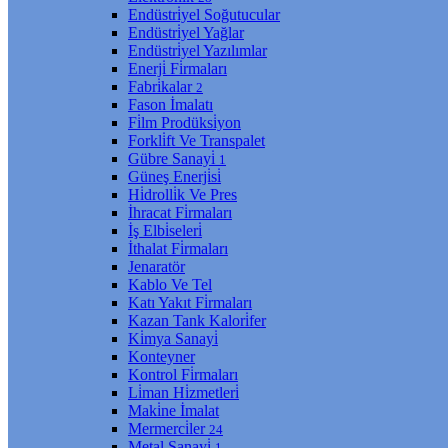
Endüstri̇yel Soğutucular
Endüstri̇yel Yağlar
Endüstri̇yel Yazılımlar
Enerji̇ Fi̇rmaları
Fabri̇kalar
2
Fason İmalatı
Fi̇lm Prodüksi̇yon
Forkli̇ft Ve Transpalet
Gübre Sanayi̇
1
Güneş Enerji̇si̇
Hi̇drolli̇k Ve Pres
İhracat Fi̇rmaları
İş Elbi̇seleri̇
İthalat Fi̇rmaları
Jenaratör
Kablo Ve Tel
Katı Yakıt Fi̇rmaları
Kazan Tank Kalori̇fer
Ki̇mya Sanayi̇
Konteyner
Kontrol Fi̇rmaları
Li̇man Hi̇zmetleri̇
Maki̇ne İmalat
Mermerci̇ler
24
Metal Sanayi̇
1