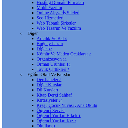
Hosti̇ng Domai̇n Fi̇rmaları
Mobi̇l Yazılım
Onli̇ne Alışveri̇ş Si̇teleri̇
Seo Hi̇zmetleri̇
Web Tabanlı Şi̇rketler
Web Tasarım Ve Yazılım
Di̇ğer
Arıcılık Ve Bal
4
Buğday Pazarı
Di̇ğer
32
Kömür Ve Maden Ocakları
12
Organi̇zasyon
11
Orman Ürünleri̇
15
Tavuk Çi̇ftli̇kleri̇
7
Eği̇ti̇m Okul Ve Kurslar
Dershaneler
8
Di̇ğer Kurslar
Di̇l Kursları
Ki̇tap Dergi̇ Sahhaf
Kırtasi̇yeler
24
Kreş , Çocuk Yuvası , Ana Okulu
Öğrenci̇ Servi̇si̇
Öğrenci̇ Yurtları Erkek
1
Öğrenci̇ Yurtları Kız
3
Okullar
81