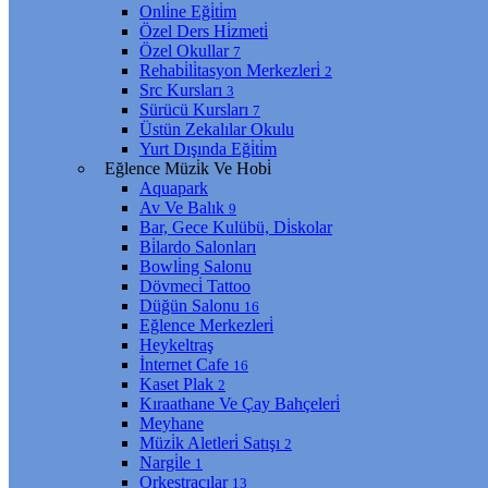
Onli̇ne Eği̇ti̇m
Özel Ders Hi̇zmeti̇
Özel Okullar
7
Rehabi̇li̇tasyon Merkezleri̇
2
Src Kursları
3
Sürücü Kursları
7
Üstün Zekalılar Okulu
Yurt Dışında Eği̇ti̇m
Eğlence Müzi̇k Ve Hobi̇
Aquapark
Av Ve Balık
9
Bar, Gece Kulübü, Di̇skolar
Bi̇lardo Salonları
Bowli̇ng Salonu
Dövmeci̇ Tattoo
Düğün Salonu
16
Eğlence Merkezleri̇
Heykeltraş
İnternet Cafe
16
Kaset Plak
2
Kıraathane Ve Çay Bahçeleri̇
Meyhane
Müzi̇k Aletleri̇ Satışı
2
Nargi̇le
1
Orkestracılar
13