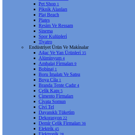
Pet Shop
1
Pi̇kni̇k Alanları
Plaj Beach
Plates
Resi̇m Ve Ressam
Si̇nema
Spor Kulüpleri̇
Ti̇yatro
Endüstri̇yet Ürün Ve Maki̇nalar
Ağaç Ve Yan Ürünleri̇
35
Alümi̇nyum
4
Ambalaj Fi̇rmaları
9
Bobi̇naj
1
Boru İmalatı Ve Satışı
Boya Ci̇la
1
Branda Tente Çadır
4
Çeli̇k Kapı
5
Çi̇mento Fi̇rmaları
Ci̇vata Somun
Çi̇vi̇ Tel
Dayanıklı Tüketi̇m
Dekorasyon
22
Demi̇r Çeli̇k Fi̇rmaları
36
Elektri̇k
45
Elektroni̇k
28