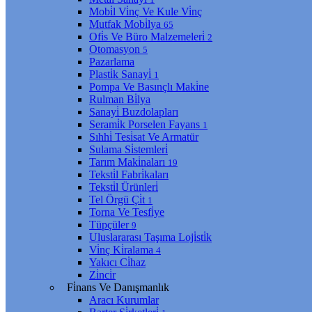
Mobi̇l Vi̇nç Ve Kule Vi̇nç
Mutfak Mobi̇lya
65
Ofi̇s Ve Büro Malzemeleri̇
2
Otomasyon
5
Pazarlama
Plasti̇k Sanayi̇
1
Pompa Ve Basınçlı Maki̇ne
Rulman Bi̇lya
Sanayi̇ Buzdolapları
Serami̇k Porselen Fayans
1
Sıhhi̇ Tesi̇sat Ve Armatür
Sulama Si̇stemleri̇
Tarım Maki̇naları
19
Teksti̇l Fabri̇kaları
Teksti̇l Ürünleri̇
Tel Örgü Çi̇t
1
Torna Ve Tesfi̇ye
Tüpçüler
9
Uluslararası Taşıma Loji̇sti̇k
Vi̇nç Ki̇ralama
4
Yakıcı Ci̇haz
Zi̇nci̇r
Fi̇nans Ve Danışmanlık
Aracı Kurumlar