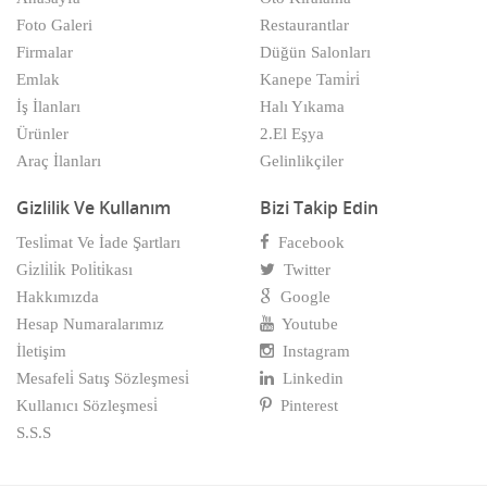
Foto Galeri
Restaurantlar
Firmalar
Düğün Salonları
Emlak
Kanepe Tami̇ri̇
İş İlanları
Halı Yıkama
Ürünler
2.El Eşya
Araç İlanları
Gelinlikçiler
Gizlilik Ve Kullanım
Bizi Takip Edin
Tesli̇mat Ve İade Şartları
Facebook
Gi̇zli̇li̇k Poli̇ti̇kası
Twitter
Hakkımızda
Google
Hesap Numaralarımız
Youtube
İletişim
Instagram
Mesafeli̇ Satış Sözleşmesi̇
Linkedin
Kullanıcı Sözleşmesi̇
Pinterest
S.S.S