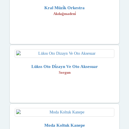
Kral Müzi̇k Orkestra
Akdağmadeni̇
Lükss Oto Di̇zayn Ve Oto Aksesuar
Sorgun
Moda Koltuk Kanepe