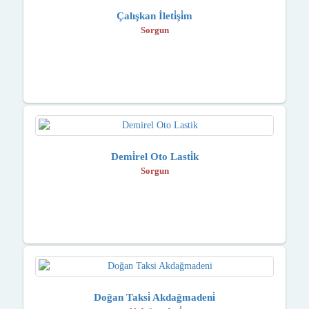
Çalışkan İleti̇şi̇m
Sorgun
Demi̇rel Oto Lasti̇k
Sorgun
Doğan Taksi̇ Akdağmadeni̇