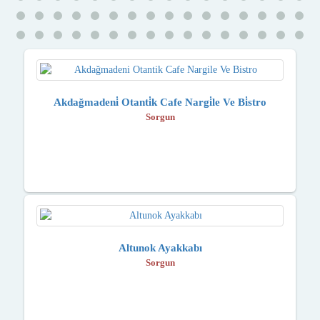
Akdağmadeni̇ Otanti̇k Cafe Nargi̇le Ve Bi̇stro
Sorgun
Altunok Ayakkabı
Sorgun