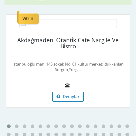
Vitrin
Akdağmadeni̇ Otanti̇k Cafe Nargi̇le Ve
Bi̇stro
İstanbuloğlu mah. 145.sokak No: 01 kültür merkezi dükkanları
Sorgun,Yozgat
Detaylar