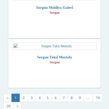
Sorgun Mobi̇lya Galeri̇
Sorgun
Sorgun Taksi̇ Mustafa
Sorgun
«
1
2
3
4
5
6
7
8
9
...
19
20
»