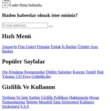
Ara
0
adet firma bulundu.
×
Bizden haberdar olmak ister misiniz?
Hızlı Menü
Anasayfa
Foto Galeri
Firmalar
Emlak
İş İlanları
Ürünler
Araç
İlanları
Popüler Sayfalar
Oto Kiralama
Restaurantlar
Düğün Salonları
Kanepe Tami̇ri̇
Halı
Yıkama
2.El Eşya
Gelinlikçiler
Gizlilik Ve Kullanım
Tesli̇mat Ve İade Şartları
Gi̇zli̇li̇k Poli̇ti̇kası
Hakkımızda
Hesap
Numaralarımız
İletişim
Mesafeli̇ Satış Sözleşmesi̇
Kullanıcı
Sözleşmesi̇
S.S.S