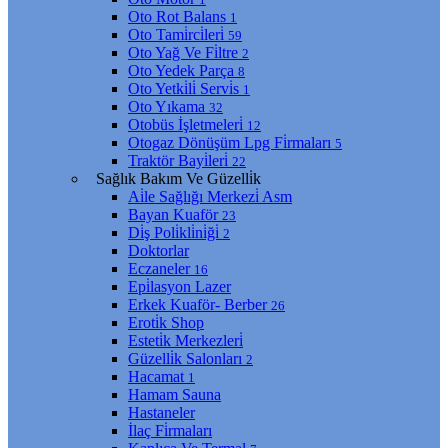
Oto Rot Balans
1
Oto Tami̇rci̇leri̇
59
Oto Yağ Ve Fi̇ltre
2
Oto Yedek Parça
8
Oto Yetki̇li̇ Servi̇s
1
Oto Yıkama
32
Otobüs İşletmeleri̇
12
Otogaz Dönüşüm Lpg Fi̇rmaları
5
Traktör Bayi̇leri̇
22
Sağlık Bakım Ve Güzelli̇k
Ai̇le Sağlığı Merkezi̇ Asm
Bayan Kuaför
23
Di̇ş Poli̇kli̇ni̇ği̇
2
Doktorlar
Eczaneler
16
Epi̇lasyon Lazer
Erkek Kuaför- Berber
26
Eroti̇k Shop
Esteti̇k Merkezleri̇
Güzelli̇k Salonları
2
Hacamat
1
Hamam Sauna
Hastaneler
İlaç Fi̇rmaları