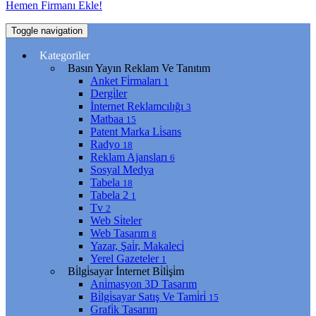
Hemen Firmanı Ekle!
Toggle navigation
Kategoriler
Basın Yayın Reklam Ve Tanıtım
Anket Fi̇rmaları
1
Dergi̇ler
İnternet Reklamcılığı
3
Matbaa
15
Patent Marka Li̇sans
Radyo
18
Reklam Ajansları
6
Sosyal Medya
Tabela
18
Tabela 2
1
Tv
2
Web Si̇teler
Web Tasarım
8
Yazar, Şai̇r, Makaleci̇
Yerel Gazeteler
1
Bi̇lgi̇sayar İnternet Bi̇li̇şi̇m
Ani̇masyon 3D Tasarım
Bi̇lgi̇sayar Satış Ve Tami̇ri̇
15
Grafi̇k Tasarım