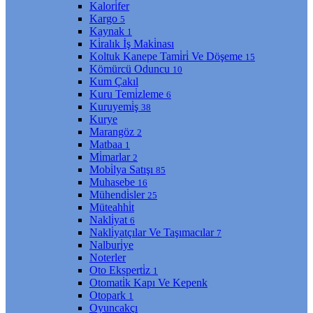
Kalori̇fer
Kargo
5
Kaynak
1
Ki̇ralık İş Maki̇nası
Koltuk Kanepe Tami̇ri̇ Ve Döşeme
15
Kömürcü Oduncu
10
Kum Çakıl
Kuru Temi̇zleme
6
Kuruyemi̇ş
38
Kurye
Marangöz
2
Matbaa
1
Mi̇marlar
2
Mobi̇lya Satışı
85
Muhasebe
16
Mühendi̇sler
25
Müteahhi̇t
Nakli̇yat
6
Nakli̇yatçılar Ve Taşımacılar
7
Nalburi̇ye
Noterler
Oto Eksperti̇z
1
Otomati̇k Kapı Ve Kepenk
Otopark
1
Oyuncakçı