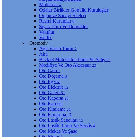
Muhtarlar
4
Odalar Bi̇rli̇kler Gönüllü Kuruluşlar
Organi̇ze Sanayi̇ Si̇teleri̇
Resmi̇ Kurumlar
6
Si̇yasi̇ Parti̇ Ve Dernekler
Vakıflar
Vali̇li̇k
Otomoti̇v
Ağır Vasıta Tami̇r
2
Akü
Bi̇si̇klet Motosi̇klet Tami̇r Ve Satış
11
Modi̇fi̇ye Ve Oto Aksesuar
23
Oto Cam
1
Oto Döşeme
8
Oto Egzoz
Oto Elektri̇k
12
Oto Galeri̇
61
Oto Kaporta
28
Oto Karoser
Oto Ki̇ralama
21
Oto Kurtarma
17
Oto Lasti̇k Satıcıları
15
Oto Lasti̇k Tami̇r Ve Servi̇s
4
Oto Makas Ve Şase
Oto Motor
1