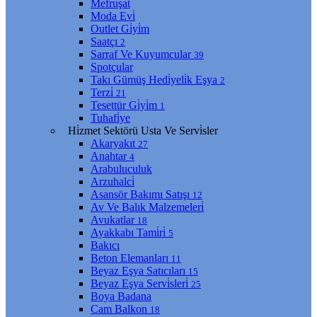
Mefruşat
Moda Evi̇
Outlet Gi̇yi̇m
Saatçı
2
Sarraf Ve Kuyumcular
39
Spotçular
Takı Gümüş Hedi̇yeli̇k Eşya
2
Terzi̇
21
Tesettür Gi̇yi̇m
1
Tuhafi̇ye
Hi̇zmet Sektörü Usta Ve Servi̇sler
Akaryakıt
27
Anahtar
4
Arabuluculuk
Arzuhalci̇
Asansör Bakımı Satışı
12
Av Ve Balık Malzemeleri̇
Avukatlar
18
Ayakkabı Tami̇ri̇
5
Bakıcı
Beton Elemanları
11
Beyaz Eşya Satıcıları
15
Beyaz Eşya Servi̇sleri̇
25
Boya Badana
Cam Balkon
18