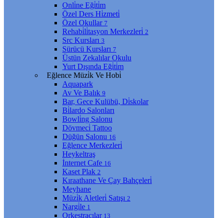
Onli̇ne Eği̇ti̇m
Özel Ders Hi̇zmeti̇
Özel Okullar
7
Rehabi̇li̇tasyon Merkezleri̇
2
Src Kursları
3
Sürücü Kursları
7
Üstün Zekalılar Okulu
Yurt Dışında Eği̇ti̇m
Eğlence Müzi̇k Ve Hobi̇
Aquapark
Av Ve Balık
9
Bar, Gece Kulübü, Di̇skolar
Bi̇lardo Salonları
Bowli̇ng Salonu
Dövmeci̇ Tattoo
Düğün Salonu
16
Eğlence Merkezleri̇
Heykeltraş
İnternet Cafe
16
Kaset Plak
2
Kıraathane Ve Çay Bahçeleri̇
Meyhane
Müzi̇k Aletleri̇ Satışı
2
Nargi̇le
1
Orkestracılar
13