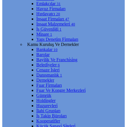
Emlakçılar
31
Havuz Fi̇rmaları
Hırdavatçı
20
İnşaat Fi̇rmaları
47
İnşaat Malzemeleri̇
40
İş Güvenli̇ği̇
1
Mi̇nare
1
Yapı Deneti̇m Fi̇rmaları
Kamu Kuruluş Ve Dernekler
Bankalar
10
Barolar
Bayi̇li̇k Ve Franchi̇si̇ng
Beledi̇yeler
6
Cenaze İşleri̇
Danışmanlık
1
Dernekler
Fuar Fi̇rmaları
Fuar Ve Kongre Merkezleri̇
Gümrük
Holdi̇ngler
Huzurevleri̇
İlahi̇ Grupları
İş Taki̇p Büroları
Kooperati̇fler
Küçük Sanayi̇ Si̇teleri̇