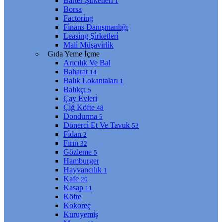
Barter Şi̇rketleri̇
1
Borsa
Factori̇ng
Fi̇nans Danışmanlığı
Leasi̇ng Şi̇rketleri̇
Mali̇ Müşavi̇rli̇k
Gıda Yeme İçme
Arıcılık Ve Bal
Baharat
14
Balık Lokantaları
1
Balıkçı
5
Çay Evleri̇
Çi̇ğ Köfte
48
Dondurma
5
Dönerci̇ Et Ve Tavuk
53
Fi̇dan
2
Fırın
32
Gözleme
5
Hamburger
Hayvancılık
1
Kafe
20
Kasap
11
Köfte
Kokoreç
Kuruyemi̇ş