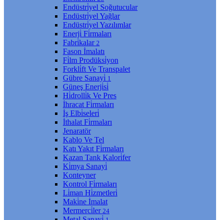
Endüstri̇yel Soğutucular
Endüstri̇yel Yağlar
Endüstri̇yel Yazılımlar
Enerji̇ Fi̇rmaları
Fabri̇kalar
2
Fason İmalatı
Fi̇lm Prodüksi̇yon
Forkli̇ft Ve Transpalet
Gübre Sanayi̇
1
Güneş Enerji̇si̇
Hi̇drolli̇k Ve Pres
İhracat Fi̇rmaları
İş Elbi̇seleri̇
İthalat Fi̇rmaları
Jenaratör
Kablo Ve Tel
Katı Yakıt Fi̇rmaları
Kazan Tank Kalori̇fer
Ki̇mya Sanayi̇
Konteyner
Kontrol Fi̇rmaları
Li̇man Hi̇zmetleri̇
Maki̇ne İmalat
Mermerci̇ler
24
Metal Sanayi̇
1