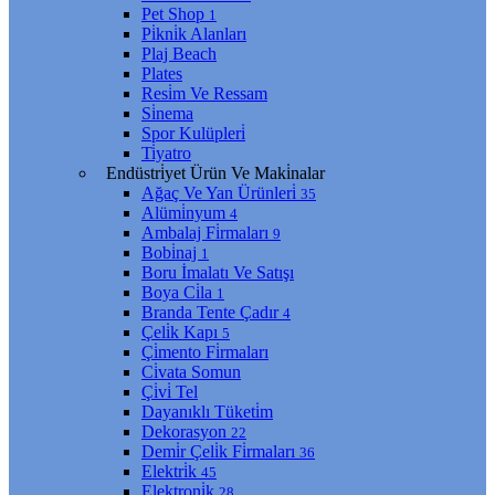
Pet Shop
1
Pi̇kni̇k Alanları
Plaj Beach
Plates
Resi̇m Ve Ressam
Si̇nema
Spor Kulüpleri̇
Ti̇yatro
Endüstri̇yet Ürün Ve Maki̇nalar
Ağaç Ve Yan Ürünleri̇
35
Alümi̇nyum
4
Ambalaj Fi̇rmaları
9
Bobi̇naj
1
Boru İmalatı Ve Satışı
Boya Ci̇la
1
Branda Tente Çadır
4
Çeli̇k Kapı
5
Çi̇mento Fi̇rmaları
Ci̇vata Somun
Çi̇vi̇ Tel
Dayanıklı Tüketi̇m
Dekorasyon
22
Demi̇r Çeli̇k Fi̇rmaları
36
Elektri̇k
45
Elektroni̇k
28