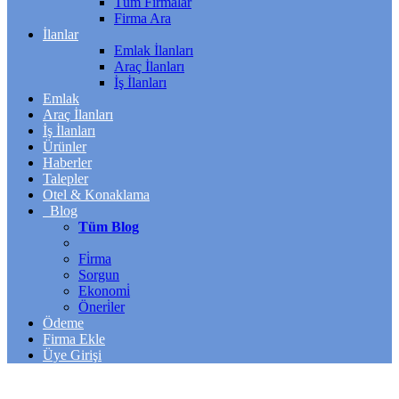
Tüm Firmalar
Firma Ara
İlanlar
Emlak İlanları
Araç İlanları
İş İlanları
Emlak
Araç İlanları
İş İlanları
Ürünler
Haberler
Talepler
Otel & Konaklama
Blog
Tüm Blog
Fi̇rma
Sorgun
Ekonomi̇
Öneri̇ler
Ödeme
Firma Ekle
Üye Girişi