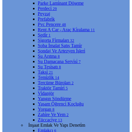
Parke Lami̇nant Döşeme
Perdeci̇
29
Peyzaj
Prefabri̇k
Pvc Pencere
48
Rent A Car - Araç Ki̇ralama
11
Sedi̇r
1
Si̇gorta Fi̇rmaları
32
Soba İmalat Satış Tami̇r
Sondaj Ve Artezyen İşleri̇
Su Arıtma
8
Su Damacana Servi̇si̇
7
Su Tesi̇satı
8
Taksi̇
21
Temi̇zli̇k
14
Tercüme Büroları
2
Traktör Tami̇ri̇
5
Vi̇danjör
Yangın Söndürme
Yaşam Öğrenci̇ Koçluğu
Yorgan
8
Zahi̇re Ve Yem
2
Züccaci̇ye
13
İnşaat Emlak Ve Yapı Deneti̇m
Emlakçı
6