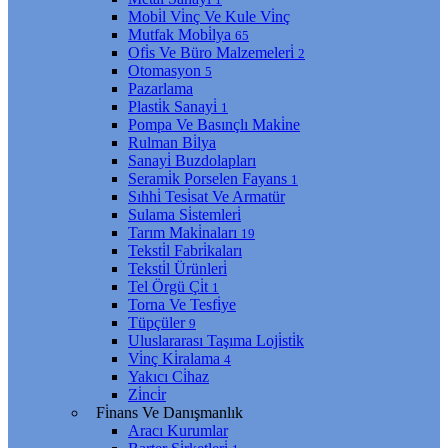
Mobi̇l Vi̇nç Ve Kule Vi̇nç
Mutfak Mobi̇lya
65
Ofi̇s Ve Büro Malzemeleri̇
2
Otomasyon
5
Pazarlama
Plasti̇k Sanayi̇
1
Pompa Ve Basınçlı Maki̇ne
Rulman Bi̇lya
Sanayi̇ Buzdolapları
Serami̇k Porselen Fayans
1
Sıhhi̇ Tesi̇sat Ve Armatür
Sulama Si̇stemleri̇
Tarım Maki̇naları
19
Teksti̇l Fabri̇kaları
Teksti̇l Ürünleri̇
Tel Örgü Çi̇t
1
Torna Ve Tesfi̇ye
Tüpçüler
9
Uluslararası Taşıma Loji̇sti̇k
Vi̇nç Ki̇ralama
4
Yakıcı Ci̇haz
Zi̇nci̇r
Fi̇nans Ve Danışmanlık
Aracı Kurumlar