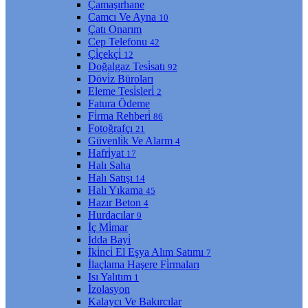
Çamaşırhane
Camcı Ve Ayna
10
Çatı Onarım
Cep Telefonu
42
Çi̇çekçi̇
12
Doğalgaz Tesi̇satı
92
Dövi̇z Büroları
Eleme Tesi̇sleri̇
2
Fatura Ödeme
Fi̇rma Rehberi̇
86
Fotoğrafçı
21
Güvenli̇k Ve Alarm
4
Hafri̇yat
17
Halı Saha
Halı Satışı
14
Halı Yıkama
45
Hazır Beton
4
Hurdacılar
9
İç Mi̇mar
İdda Bayi̇
İki̇nci̇ El Eşya Alım Satımı
7
İlaçlama Haşere Fi̇rmaları
Isı Yalıtım
1
İzolasyon
Kalaycı Ve Bakırcılar