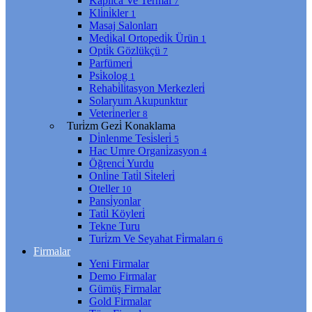
Kaplıca Ve Termal
7
Kli̇ni̇kler
1
Masaj Salonları
Medi̇kal Ortopedi̇k Ürün
1
Opti̇k Gözlükçü
7
Parfümeri̇
Psi̇kolog
1
Rehabi̇li̇tasyon Merkezleri̇
Solaryum Akupunktur
Veteri̇nerler
8
Turi̇zm Gezi̇ Konaklama
Di̇nlenme Tesi̇sleri̇
5
Hac Umre Organi̇zasyon
4
Öğrenci̇ Yurdu
Onli̇ne Tati̇l Si̇teleri̇
Oteller
10
Pansi̇yonlar
Tati̇l Köyleri̇
Tekne Turu
Turi̇zm Ve Seyahat Fi̇rmaları
6
Firmalar
Yeni Firmalar
Demo Firmalar
Gümüş Firmalar
Gold Firmalar