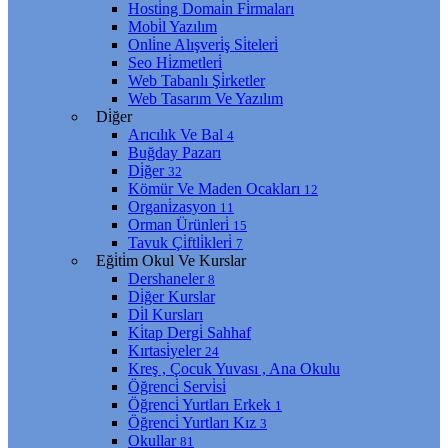
Hosti̇ng Domai̇n Fi̇rmaları
Mobi̇l Yazılım
Onli̇ne Alışveri̇ş Si̇teleri̇
Seo Hi̇zmetleri̇
Web Tabanlı Şi̇rketler
Web Tasarım Ve Yazılım
Di̇ğer
Arıcılık Ve Bal
4
Buğday Pazarı
Di̇ğer
32
Kömür Ve Maden Ocakları
12
Organi̇zasyon
11
Orman Ürünleri̇
15
Tavuk Çi̇ftli̇kleri̇
7
Eği̇ti̇m Okul Ve Kurslar
Dershaneler
8
Di̇ğer Kurslar
Di̇l Kursları
Ki̇tap Dergi̇ Sahhaf
Kırtasi̇yeler
24
Kreş , Çocuk Yuvası , Ana Okulu
Öğrenci̇ Servi̇si̇
Öğrenci̇ Yurtları Erkek
1
Öğrenci̇ Yurtları Kız
3
Okullar
81