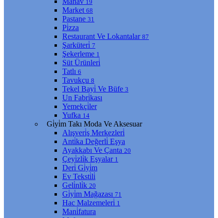
Manav
19
Market
68
Pastane
31
Pi̇zza
Restaurant Ve Lokantalar
87
Şarküteri̇
7
Şekerleme
1
Süt Ürünleri̇
Tatlı
6
Tavukçu
8
Tekel Bayi̇ Ve Büfe
3
Un Fabri̇kası
Yemekçi̇ler
Yufka
14
Gi̇yi̇m Takı Moda Ve Aksesuar
Alışveri̇ş Merkezleri̇
Anti̇ka Değerli̇ Eşya
Ayakkabı Ve Çanta
20
Çeyi̇zli̇k Eşyalar
1
Deri̇ Gi̇yi̇m
Ev Teksti̇li̇
Geli̇nli̇k
20
Gi̇yi̇m Mağazası
71
Hac Malzemeleri̇
1
Mani̇fatura