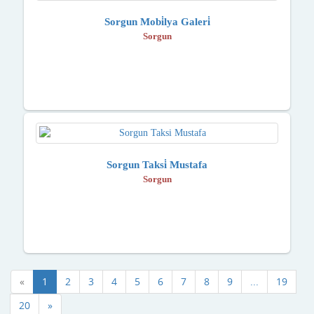
Sorgun Mobi̇lya Galeri̇
Sorgun
Sorgun Taksi̇ Mustafa
Sorgun
«
1
2
3
4
5
6
7
8
9
...
19
20
»