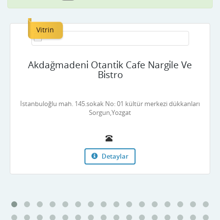
Vitrin
Akdağmadeni̇ Otanti̇k Cafe Nargi̇le Ve
Bi̇stro
İstanbuloğlu mah. 145.sokak No: 01 kültür merkezi dükkanları
Sorgun,Yozgat
Detaylar