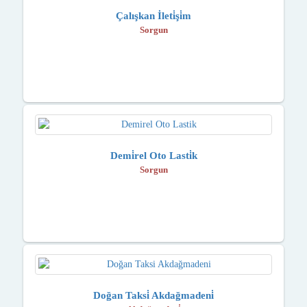
Çalışkan İleti̇şi̇m
Sorgun
Demi̇rel Oto Lasti̇k
Sorgun
Doğan Taksi̇ Akdağmadeni̇