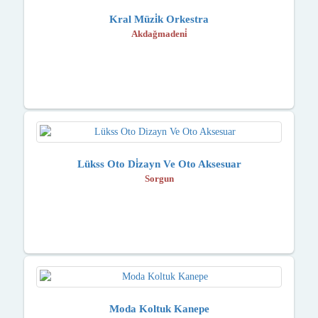
Kral Müzi̇k Orkestra
Akdağmadeni̇
Lükss Oto Di̇zayn Ve Oto Aksesuar
Sorgun
Moda Koltuk Kanepe