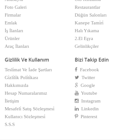
Foto Galeri
Restaurantlar
Firmalar
Düğün Salonları
Emlak
Kanepe Tami̇ri̇
İş İlanları
Halı Yıkama
Ürünler
2.El Eşya
Araç İlanları
Gelinlikçiler
Gizlilik Ve Kullanım
Bizi Takip Edin
Tesli̇mat Ve İade Şartları
Facebook
Gi̇zli̇li̇k Poli̇ti̇kası
Twitter
Hakkımızda
Google
Hesap Numaralarımız
Youtube
İletişim
Instagram
Mesafeli̇ Satış Sözleşmesi̇
Linkedin
Kullanıcı Sözleşmesi̇
Pinterest
S.S.S