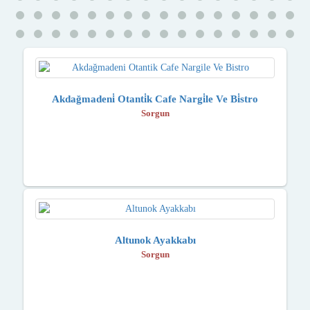
Akdağmadeni̇ Otanti̇k Cafe Nargi̇le Ve Bi̇stro
Sorgun
Altunok Ayakkabı
Sorgun