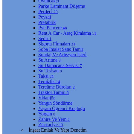
Oyuncakçı
Parke Lami̇nant Döşeme
Perdeci̇
29
Peyzaj
Prefabri̇k
Pvc Pencere
48
Rent A Car - Araç Ki̇ralama
11
Sedi̇r
1
Si̇gorta Fi̇rmaları
31
Soba İmalat Satış Tami̇r
Sondaj Ve Artezyen İşleri̇
Su Arıtma
8
Su Damacana Servi̇si̇
7
Su Tesi̇satı
8
Taksi̇
21
Temi̇zli̇k
14
Tercüme Büroları
2
Traktör Tami̇ri̇
5
Vi̇danjör
Yangın Söndürme
Yaşam Öğrenci̇ Koçluğu
Yorgan
8
Zahi̇re Ve Yem
2
Züccaci̇ye
13
İnşaat Emlak Ve Yapı Deneti̇m