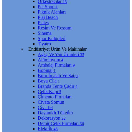
Orkestracılar
13
Pet Shop
1
Pi̇kni̇k Alanları
Plaj Beach
Plates
Resi̇m Ve Ressam
Si̇nema
Spor Kulüpleri̇
Ti̇yatro
Endüstri̇yet Ürün Ve Maki̇nalar
Ağaç Ve Yan Ürünleri̇
35
Alümi̇nyum
4
Ambalaj Fi̇rmaları
9
Bobi̇naj
1
Boru İmalatı Ve Satışı
Boya Ci̇la
1
Branda Tente Çadır
4
Çeli̇k Kapı
5
Çi̇mento Fi̇rmaları
Ci̇vata Somun
Çi̇vi̇ Tel
Dayanıklı Tüketi̇m
Dekorasyon
22
Demi̇r Çeli̇k Fi̇rmaları
36
Elektri̇k
45