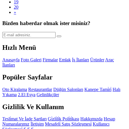
19
20
»
Bizden haberdar olmak ister misiniz?
Hızlı Menü
Anasayfa
Foto Galeri
Firmalar
Emlak
İş İlanları
Ürünler
Araç
İlanları
Popüler Sayfalar
Oto Kiralama
Restaurantlar
Düğün Salonları
Kanepe Tami̇ri̇
Halı
Yıkama
2.El Eşya
Gelinlikçiler
Gizlilik Ve Kullanım
Tesli̇mat Ve İade Şartları
Gi̇zli̇li̇k Poli̇ti̇kası
Hakkımızda
Hesap
Numaralarımız
İletişim
Mesafeli̇ Satış Sözleşmesi̇
Kullanıcı