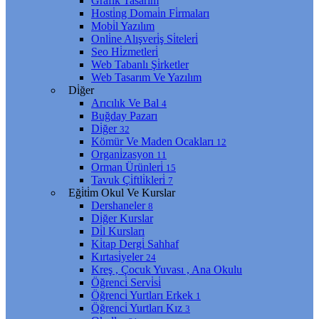
Grafi̇k Tasarım
Hosti̇ng Domai̇n Fi̇rmaları
Mobi̇l Yazılım
Onli̇ne Alışveri̇ş Si̇teleri̇
Seo Hi̇zmetleri̇
Web Tabanlı Şi̇rketler
Web Tasarım Ve Yazılım
Di̇ğer
Arıcılık Ve Bal
4
Buğday Pazarı
Di̇ğer
32
Kömür Ve Maden Ocakları
12
Organi̇zasyon
11
Orman Ürünleri̇
15
Tavuk Çi̇ftli̇kleri̇
7
Eği̇ti̇m Okul Ve Kurslar
Dershaneler
8
Di̇ğer Kurslar
Di̇l Kursları
Ki̇tap Dergi̇ Sahhaf
Kırtasi̇yeler
24
Kreş , Çocuk Yuvası , Ana Okulu
Öğrenci̇ Servi̇si̇
Öğrenci̇ Yurtları Erkek
1
Öğrenci̇ Yurtları Kız
3