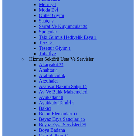
Mefruşat
Moda Evi̇
Outlet Gi̇yi̇m
Saatçı
2
Sarraf Ve Kuyumcular
39
Spotçular
Takı Gümüş Hedi̇yeli̇k Eşya
2
Terzi̇
21
Tesettür Gi̇yi̇m
1
Tuhafi̇ye
Hi̇zmet Sektörü Usta Ve Servi̇sler
Akaryakıt
27
Anahtar
4
Arabuluculuk
Arzuhalci̇
Asansör Bakımı Satışı
12
Av Ve Balık Malzemeleri̇
Avukatlar
18
Ayakkabı Tami̇ri̇
5
Bakıcı
Beton Elemanları
11
Beyaz Eşya Satıcıları
15
Beyaz Eşya Servi̇sleri̇
25
Boya Badana
Cam Balkon
18