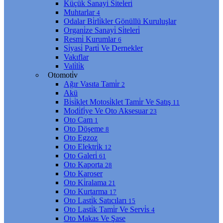
Küçük Sanayi̇ Si̇teleri̇
Muhtarlar
4
Odalar Bi̇rli̇kler Gönüllü Kuruluşlar
Organi̇ze Sanayi̇ Si̇teleri̇
Resmi̇ Kurumlar
6
Si̇yasi̇ Parti̇ Ve Dernekler
Vakıflar
Vali̇li̇k
Otomoti̇v
Ağır Vasıta Tami̇r
2
Akü
Bi̇si̇klet Motosi̇klet Tami̇r Ve Satış
11
Modi̇fi̇ye Ve Oto Aksesuar
23
Oto Cam
1
Oto Döşeme
8
Oto Egzoz
Oto Elektri̇k
12
Oto Galeri̇
61
Oto Kaporta
28
Oto Karoser
Oto Ki̇ralama
21
Oto Kurtarma
17
Oto Lasti̇k Satıcıları
15
Oto Lasti̇k Tami̇r Ve Servi̇s
4
Oto Makas Ve Şase