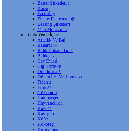
Barter Şi̇rketleri̇
1
Borsa
Factori̇ng
Fi̇nans Danışmanlığı
Leasi̇ng Şi̇rketleri̇
Mali̇ Müşavi̇rli̇k
Gıda Yeme İçme
Arıcılık Ve Bal
Baharat
14
Balık Lokantaları
1
Balıkçı
5
Çay Evleri̇
Çi̇ğ Köfte
48
Dondurma
5
Dönerci̇ Et Ve Tavuk
53
Fi̇dan
2
Fırın
32
Gözleme
5
Hamburger
Hayvancılık
1
Kafe
20
Kasap
11
Köfte
Kokoreç
Kuruyemi̇ş