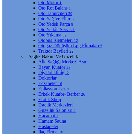
Oto Motor
1
Oto Rot Balans
1
Oto Tami̇rci̇leri̇
59
Oto Yağ Ve Fi̇ltre
2
Oto Yedek Parça
8
Oto Yetki̇li̇ Servi̇s
1
Oto Yıkama
32
Otobüs İşletmeleri̇
12
Otogaz Dönüşüm Lpg Fi̇rmaları
5
Traktör Bayi̇leri̇
22
Sağlık Bakım Ve Güzelli̇k
Ai̇le Sağlığı Merkezi̇ Asm
Bayan Kuaför
23
Di̇ş Poli̇kli̇ni̇ği̇
2
Doktorlar
Eczaneler
16
Epi̇lasyon Lazer
Erkek Kuaför- Berber
26
Eroti̇k Shop
Esteti̇k Merkezleri̇
Güzelli̇k Salonları
2
Hacamat
1
Hamam Sauna
Hastaneler
İlaç Fi̇rmaları