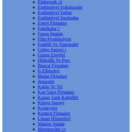
Elektroni̇k
28
Endüstri̇yel Soğutucular
Endüstri̇yel Yağlar
Endüstri̇yel Yazılımlar
Enerji̇ Fi̇rmaları
Fabri̇kalar
2
Fason İmalatı
Fi̇lm Prodüksi̇yon
Forkli̇ft Ve Transpalet
Gübre Sanayi̇
1
Güneş Enerji̇si̇
Hi̇drolli̇k Ve Pres
İhracat Fi̇rmaları
İş Elbi̇seleri̇
İthalat Fi̇rmaları
Jenaratör
Kablo Ve Tel
Katı Yakıt Fi̇rmaları
Kazan Tank Kalori̇fer
Ki̇mya Sanayi̇
Konteyner
Kontrol Fi̇rmaları
Li̇man Hi̇zmetleri̇
Maki̇ne İmalat
Mermerci̇ler
24