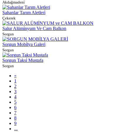
Akdağmadeni̇
Şahanlar Tarım Aletleri̇
Çekerek
Salur Alümi̇nyum Ve Cam Balkon
Sorgun
Sorgun Mobi̇lya Galeri̇
Sorgun
Sorgun Taksi̇ Mustafa
Sorgun
«
1
2
3
4
5
6
7
8
9
...