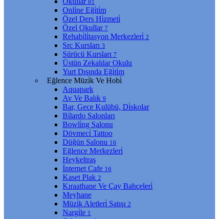
Okullar
81
Onli̇ne Eği̇ti̇m
Özel Ders Hi̇zmeti̇
Özel Okullar
7
Rehabi̇li̇tasyon Merkezleri̇
2
Src Kursları
3
Sürücü Kursları
7
Üstün Zekalılar Okulu
Yurt Dışında Eği̇ti̇m
Eğlence Müzi̇k Ve Hobi̇
Aquapark
Av Ve Balık
9
Bar, Gece Kulübü, Di̇skolar
Bi̇lardo Salonları
Bowli̇ng Salonu
Dövmeci̇ Tattoo
Düğün Salonu
16
Eğlence Merkezleri̇
Heykeltraş
İnternet Cafe
16
Kaset Plak
2
Kıraathane Ve Çay Bahçeleri̇
Meyhane
Müzi̇k Aletleri̇ Satışı
2
Nargi̇le
1