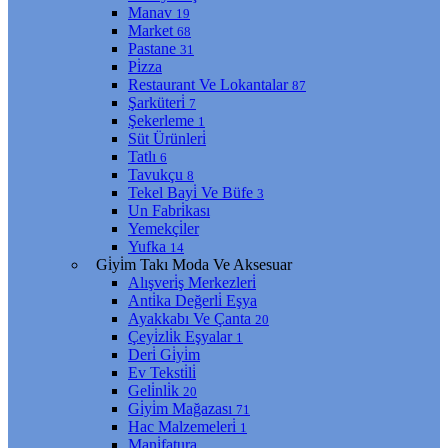
Manav
19
Market
68
Pastane
31
Pi̇zza
Restaurant Ve Lokantalar
87
Şarküteri̇
7
Şekerleme
1
Süt Ürünleri̇
Tatlı
6
Tavukçu
8
Tekel Bayi̇ Ve Büfe
3
Un Fabri̇kası
Yemekçi̇ler
Yufka
14
Gi̇yi̇m Takı Moda Ve Aksesuar
Alışveri̇ş Merkezleri̇
Anti̇ka Değerli̇ Eşya
Ayakkabı Ve Çanta
20
Çeyi̇zli̇k Eşyalar
1
Deri̇ Gi̇yi̇m
Ev Teksti̇li̇
Geli̇nli̇k
20
Gi̇yi̇m Mağazası
71
Hac Malzemeleri̇
1
Mani̇fatura