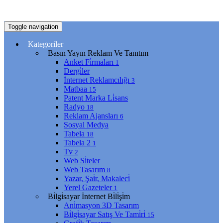
Toggle navigation
Kategoriler
Basın Yayın Reklam Ve Tanıtım
Anket Fi̇rmaları
1
Dergi̇ler
İnternet Reklamcılığı
3
Matbaa
15
Patent Marka Li̇sans
Radyo
18
Reklam Ajansları
6
Sosyal Medya
Tabela
18
Tabela 2
1
Tv
2
Web Si̇teler
Web Tasarım
8
Yazar, Şai̇r, Makaleci̇
Yerel Gazeteler
1
Bi̇lgi̇sayar İnternet Bi̇li̇şi̇m
Ani̇masyon 3D Tasarım
Bi̇lgi̇sayar Satış Ve Tami̇ri̇
15