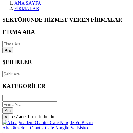
ANA SAYFA
FİRMALAR
SEKTÖRÜNDE HİZMET VEREN FİRMALAR
FİRMA ARA
Ara
ŞEHİRLER
KATEGORİLER
Ara
577
adet firma bulundu.
×
Akdağmadeni̇ Otanti̇k Cafe Nargi̇le Ve Bi̇stro