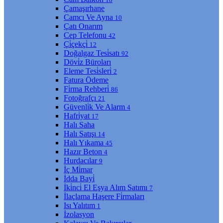
Çamaşırhane
Camcı Ve Ayna
10
Çatı Onarım
Cep Telefonu
42
Çi̇çekçi̇
12
Doğalgaz Tesi̇satı
92
Dövi̇z Büroları
Eleme Tesi̇sleri̇
2
Fatura Ödeme
Fi̇rma Rehberi̇
86
Fotoğrafçı
21
Güvenli̇k Ve Alarm
4
Hafri̇yat
17
Halı Saha
Halı Satışı
14
Halı Yıkama
45
Hazır Beton
4
Hurdacılar
9
İç Mi̇mar
İdda Bayi̇
İki̇nci̇ El Eşya Alım Satımı
7
İlaçlama Haşere Fi̇rmaları
Isı Yalıtım
1
İzolasyon