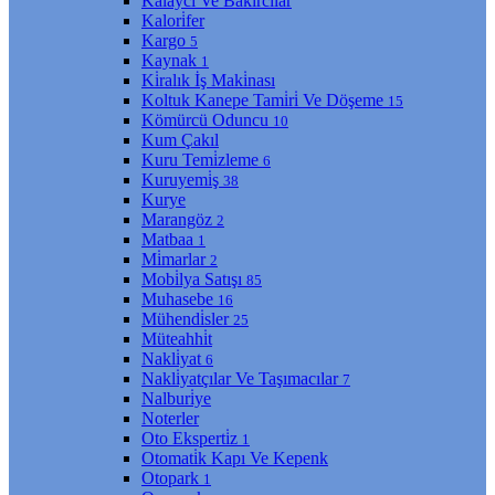
Kalaycı Ve Bakırcılar
Kalori̇fer
Kargo
5
Kaynak
1
Ki̇ralık İş Maki̇nası
Koltuk Kanepe Tami̇ri̇ Ve Döşeme
15
Kömürcü Oduncu
10
Kum Çakıl
Kuru Temi̇zleme
6
Kuruyemi̇ş
38
Kurye
Marangöz
2
Matbaa
1
Mi̇marlar
2
Mobi̇lya Satışı
85
Muhasebe
16
Mühendi̇sler
25
Müteahhi̇t
Nakli̇yat
6
Nakli̇yatçılar Ve Taşımacılar
7
Nalburi̇ye
Noterler
Oto Eksperti̇z
1
Otomati̇k Kapı Ve Kepenk
Otopark
1