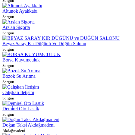
Sorgun
Altunok Ayakkabı
Sorgun
Arslan Si̇gorta
Sorgun
Beyaz Saray Kır Düğünü Ve Düğün Salonu
Sorgun
Borsa Kuyumculuk
Sorgun
Bozok Su Arıtma
Sorgun
Çalışkan İleti̇şi̇m
Sorgun
Demi̇rel Oto Lasti̇k
Sorgun
Doğan Taksi̇ Akdağmadeni̇
Akdağmadeni̇