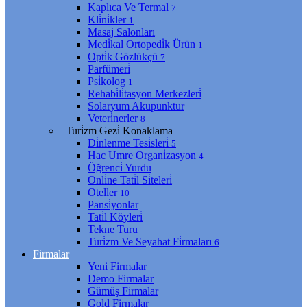
Kaplıca Ve Termal
7
Kli̇ni̇kler
1
Masaj Salonları
Medi̇kal Ortopedi̇k Ürün
1
Opti̇k Gözlükçü
7
Parfümeri̇
Psi̇kolog
1
Rehabi̇li̇tasyon Merkezleri̇
Solaryum Akupunktur
Veteri̇nerler
8
Turi̇zm Gezi̇ Konaklama
Di̇nlenme Tesi̇sleri̇
5
Hac Umre Organi̇zasyon
4
Öğrenci̇ Yurdu
Onli̇ne Tati̇l Si̇teleri̇
Oteller
10
Pansi̇yonlar
Tati̇l Köyleri̇
Tekne Turu
Turi̇zm Ve Seyahat Fi̇rmaları
6
Firmalar
Yeni Firmalar
Demo Firmalar
Gümüş Firmalar
Gold Firmalar