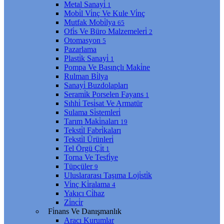
Metal Sanayi̇
1
Mobi̇l Vi̇nç Ve Kule Vi̇nç
Mutfak Mobi̇lya
65
Ofi̇s Ve Büro Malzemeleri̇
2
Otomasyon
5
Pazarlama
Plasti̇k Sanayi̇
1
Pompa Ve Basınçlı Maki̇ne
Rulman Bi̇lya
Sanayi̇ Buzdolapları
Serami̇k Porselen Fayans
1
Sıhhi̇ Tesi̇sat Ve Armatür
Sulama Si̇stemleri̇
Tarım Maki̇naları
19
Teksti̇l Fabri̇kaları
Teksti̇l Ürünleri̇
Tel Örgü Çi̇t
1
Torna Ve Tesfi̇ye
Tüpçüler
9
Uluslararası Taşıma Loji̇sti̇k
Vi̇nç Ki̇ralama
4
Yakıcı Ci̇haz
Zi̇nci̇r
Fi̇nans Ve Danışmanlık
Aracı Kurumlar