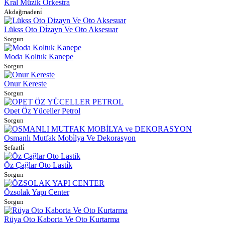
Kral Müzi̇k Orkestra
Akdağmadeni̇
Lükss Oto Di̇zayn Ve Oto Aksesuar
Sorgun
Moda Koltuk Kanepe
Sorgun
Onur Kereste
Sorgun
Opet Öz Yüceller Petrol
Sorgun
Osmanlı Mutfak Mobi̇lya Ve Dekorasyon
Şefaatli̇
Öz Çağlar Oto Lasti̇k
Sorgun
Özsolak Yapı Center
Sorgun
Rüya Oto Kaborta Ve Oto Kurtarma