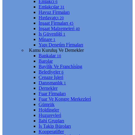
Emlakçı
6
Emlakçılar
31
Havuz Fi̇rmaları
Hırdavatçı
20
İnşaat Fi̇rmaları
45
İnşaat Malzemeleri̇
40
İş Güvenli̇ği̇
1
Mi̇nare
1
Yapı Deneti̇m Fi̇rmaları
Kamu Kuruluş Ve Dernekler
Bankalar
10
Barolar
Bayi̇li̇k Ve Franchi̇si̇ng
Beledi̇yeler
6
Cenaze İşleri̇
Danışmanlık
1
Dernekler
Fuar Fi̇rmaları
Fuar Ve Kongre Merkezleri̇
Gümrük
Holdi̇ngler
Huzurevleri̇
İlahi̇ Grupları
İş Taki̇p Büroları
Kooperati̇fler