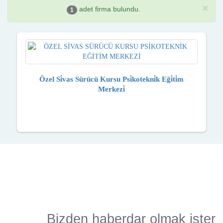
×
adet firma bulundu.
1
Özel Si̇vas Sürücü Kursu Psi̇kotekni̇k Eği̇ti̇m
Merkezi̇
Bizden haberdar olmak ister