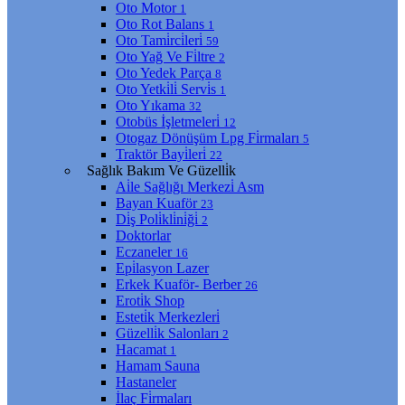
Oto Motor
1
Oto Rot Balans
1
Oto Tami̇rci̇leri̇
59
Oto Yağ Ve Fi̇ltre
2
Oto Yedek Parça
8
Oto Yetki̇li̇ Servi̇s
1
Oto Yıkama
32
Otobüs İşletmeleri̇
12
Otogaz Dönüşüm Lpg Fi̇rmaları
5
Traktör Bayi̇leri̇
22
Sağlık Bakım Ve Güzelli̇k
Ai̇le Sağlığı Merkezi̇ Asm
Bayan Kuaför
23
Di̇ş Poli̇kli̇ni̇ği̇
2
Doktorlar
Eczaneler
16
Epi̇lasyon Lazer
Erkek Kuaför- Berber
26
Eroti̇k Shop
Esteti̇k Merkezleri̇
Güzelli̇k Salonları
2
Hacamat
1
Hamam Sauna
Hastaneler
İlaç Fi̇rmaları