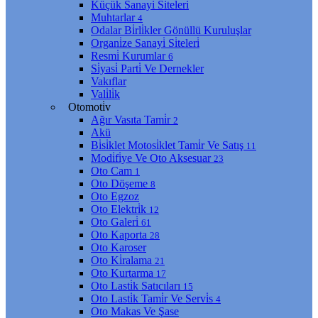
Küçük Sanayi̇ Si̇teleri̇
Muhtarlar
4
Odalar Bi̇rli̇kler Gönüllü Kuruluşlar
Organi̇ze Sanayi̇ Si̇teleri̇
Resmi̇ Kurumlar
6
Si̇yasi̇ Parti̇ Ve Dernekler
Vakıflar
Vali̇li̇k
Otomoti̇v
Ağır Vasıta Tami̇r
2
Akü
Bi̇si̇klet Motosi̇klet Tami̇r Ve Satış
11
Modi̇fi̇ye Ve Oto Aksesuar
23
Oto Cam
1
Oto Döşeme
8
Oto Egzoz
Oto Elektri̇k
12
Oto Galeri̇
61
Oto Kaporta
28
Oto Karoser
Oto Ki̇ralama
21
Oto Kurtarma
17
Oto Lasti̇k Satıcıları
15
Oto Lasti̇k Tami̇r Ve Servi̇s
4
Oto Makas Ve Şase