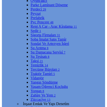
Oyuncakçı
Parke Lami̇nant Döşeme
Perdeci̇
29
Peyzaj
Prefabri̇k
Pvc Pencere
48
Rent A Car - Araç Ki̇ralama
11
Sedi̇r
1
Si̇gorta Fi̇rmaları
31
Soba İmalat Satış Tami̇r
Sondaj Ve Artezyen İşleri̇
Su Arıtma
8
Su Damacana Servi̇si̇
7
Su Tesi̇satı
8
Taksi̇
21
Temi̇zli̇k
14
Tercüme Büroları
2
Traktör Tami̇ri̇
5
Vi̇danjör
Yangın Söndürme
Yaşam Öğrenci̇ Koçluğu
Yorgan
8
Zahi̇re Ve Yem
2
Züccaci̇ye
13
İnşaat Emlak Ve Yapı Deneti̇m