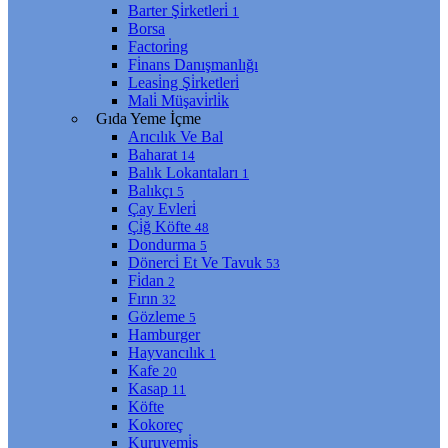
Barter Şi̇rketleri̇
1
Borsa
Factori̇ng
Fi̇nans Danışmanlığı
Leasi̇ng Şi̇rketleri̇
Mali̇ Müşavi̇rli̇k
Gıda Yeme İçme
Arıcılık Ve Bal
Baharat
14
Balık Lokantaları
1
Balıkçı
5
Çay Evleri̇
Çi̇ğ Köfte
48
Dondurma
5
Dönerci̇ Et Ve Tavuk
53
Fi̇dan
2
Fırın
32
Gözleme
5
Hamburger
Hayvancılık
1
Kafe
20
Kasap
11
Köfte
Kokoreç
Kuruyemi̇ş