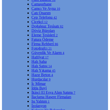
Çamaşırhane
Camcı Ve Ayna
10
Çatı Onarım
Cep Telefonu
42
Çi̇çekçi̇
12
Doğalgaz Tesi̇satı
92
Dövi̇z Büroları
Eleme Tesi̇sleri̇
2
Fatura Ödeme
Fi̇rma Rehberi̇
86
Fotoğrafçı
21
Güvenli̇k Ve Alarm
4
Hafri̇yat
17
Halı Saha
Halı Satışı
14
Halı Yıkama
45
Hazır Beton
4
Hurdacılar
9
İç Mi̇mar
İdda Bayi̇
İki̇nci̇ El Eşya Alım Satımı
7
İlaçlama Haşere Fi̇rmaları
Isı Yalıtım
1
İzolasyon