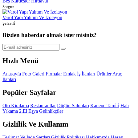
Beş Kardeşler Hırdavat
Sorgun
Varol Yapı Yalıtım Ve İzolayon
Şefaatli̇
Bizden haberdar olmak ister misiniz?
Hızlı Menü
Anasayfa
Foto Galeri
Firmalar
Emlak
İş İlanları
Ürünler
Araç
İlanları
Popüler Sayfalar
Oto Kiralama
Restaurantlar
Düğün Salonları
Kanepe Tami̇ri̇
Halı
Yıkama
2.El Eşya
Gelinlikçiler
Gizlilik Ve Kullanım
Tesli̇mat Ve İade Şartları
Gi̇zli̇li̇k Poli̇ti̇kası
Hakkımızda
Hesap