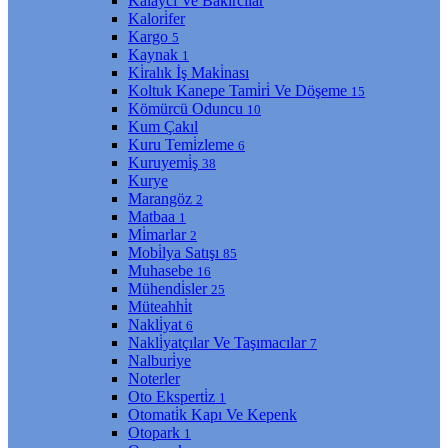
Kalaycı Ve Bakırcılar
Kalori̇fer
Kargo
5
Kaynak
1
Ki̇ralık İş Maki̇nası
Koltuk Kanepe Tami̇ri̇ Ve Döşeme
15
Kömürcü Oduncu
10
Kum Çakıl
Kuru Temi̇zleme
6
Kuruyemi̇ş
38
Kurye
Marangöz
2
Matbaa
1
Mi̇marlar
2
Mobi̇lya Satışı
85
Muhasebe
16
Mühendi̇sler
25
Müteahhi̇t
Nakli̇yat
6
Nakli̇yatçılar Ve Taşımacılar
7
Nalburi̇ye
Noterler
Oto Eksperti̇z
1
Otomati̇k Kapı Ve Kepenk
Otopark
1