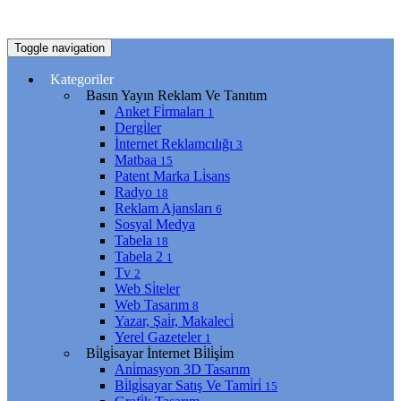
Toggle navigation
Kategoriler
Basın Yayın Reklam Ve Tanıtım
Anket Fi̇rmaları
1
Dergi̇ler
İnternet Reklamcılığı
3
Matbaa
15
Patent Marka Li̇sans
Radyo
18
Reklam Ajansları
6
Sosyal Medya
Tabela
18
Tabela 2
1
Tv
2
Web Si̇teler
Web Tasarım
8
Yazar, Şai̇r, Makaleci̇
Yerel Gazeteler
1
Bi̇lgi̇sayar İnternet Bi̇li̇şi̇m
Ani̇masyon 3D Tasarım
Bi̇lgi̇sayar Satış Ve Tami̇ri̇
15