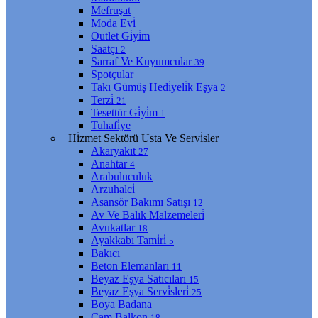
Mefruşat
Moda Evi̇
Outlet Gi̇yi̇m
Saatçı
2
Sarraf Ve Kuyumcular
39
Spotçular
Takı Gümüş Hedi̇yeli̇k Eşya
2
Terzi̇
21
Tesettür Gi̇yi̇m
1
Tuhafi̇ye
Hi̇zmet Sektörü Usta Ve Servi̇sler
Akaryakıt
27
Anahtar
4
Arabuluculuk
Arzuhalci̇
Asansör Bakımı Satışı
12
Av Ve Balık Malzemeleri̇
Avukatlar
18
Ayakkabı Tami̇ri̇
5
Bakıcı
Beton Elemanları
11
Beyaz Eşya Satıcıları
15
Beyaz Eşya Servi̇sleri̇
25
Boya Badana
Cam Balkon
18