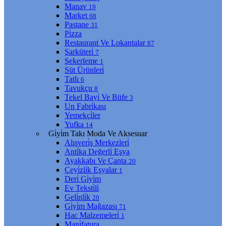
Manav
19
Market
68
Pastane
31
Pi̇zza
Restaurant Ve Lokantalar
87
Şarküteri̇
7
Şekerleme
1
Süt Ürünleri̇
Tatlı
6
Tavukçu
8
Tekel Bayi̇ Ve Büfe
3
Un Fabri̇kası
Yemekçi̇ler
Yufka
14
Gi̇yi̇m Takı Moda Ve Aksesuar
Alışveri̇ş Merkezleri̇
Anti̇ka Değerli̇ Eşya
Ayakkabı Ve Çanta
20
Çeyi̇zli̇k Eşyalar
1
Deri̇ Gi̇yi̇m
Ev Teksti̇li̇
Geli̇nli̇k
20
Gi̇yi̇m Mağazası
71
Hac Malzemeleri̇
1
Mani̇fatura