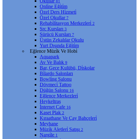
Okullar
81
Onli̇ne Eği̇ti̇m
Özel Ders Hi̇zmeti̇
Özel Okullar
7
Rehabi̇li̇tasyon Merkezleri̇
2
Src Kursları
3
Sürücü Kursları
7
Üstün Zekalılar Okulu
Yurt Dışında Eği̇ti̇m
Eğlence Müzi̇k Ve Hobi̇
Aquapark
Av Ve Balık
9
Bar, Gece Kulübü, Di̇skolar
Bi̇lardo Salonları
Bowli̇ng Salonu
Dövmeci̇ Tattoo
Düğün Salonu
16
Eğlence Merkezleri̇
Heykeltraş
İnternet Cafe
16
Kaset Plak
2
Kıraathane Ve Çay Bahçeleri̇
Meyhane
Müzi̇k Aletleri̇ Satışı
2
Nargi̇le
1