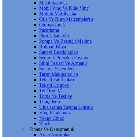
Metal Sanayi̇
1
Mobi̇l Vi̇nç Ve Kule Vi̇nç
Mutfak Mobi̇lya
64
Ofi̇s Ve Büro Malzemeleri̇
2
Otomasyon
5
Pazarlama
Plasti̇k Sanayi̇
1
Pompa Ve Basınçlı Maki̇ne
Rulman Bi̇lya
Sanayi̇ Buzdolapları
Serami̇k Porselen Fayans
1
Sıhhi̇ Tesi̇sat Ve Armatür
Sulama Si̇stemleri̇
Tarım Maki̇naları
19
Teksti̇l Fabri̇kaları
Teksti̇l Ürünleri̇
Tel Örgü Çi̇t
1
Torna Ve Tesfi̇ye
Tüpçüler
9
Uluslararası Taşıma Loji̇sti̇k
Vi̇nç Ki̇ralama
4
Yakıcı Ci̇haz
Zi̇nci̇r
Fi̇nans Ve Danışmanlık
Aracı Kurumlar