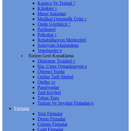
Kaplıca Ve Termal
7
Kli̇ni̇kler
1
Masaj Salonları
Medi̇kal Ortopedi̇k Ürün
1
Opti̇k Gözlükçü
7
Parfümeri̇
Psi̇kolog
1
Rehabi̇li̇tasyon Merkezleri̇
Solaryum Akupunktur
Veteri̇nerler
8
Turi̇zm Gezi̇ Konaklama
Di̇nlenme Tesi̇sleri̇
5
Hac Umre Organi̇zasyon
4
Öğrenci̇ Yurdu
Onli̇ne Tati̇l Si̇teleri̇
Oteller
10
Pansi̇yonlar
Tati̇l Köyleri̇
Tekne Turu
Turi̇zm Ve Seyahat Fi̇rmaları
6
Firmalar
Yeni Firmalar
Demo Firmalar
Gümüş Firmalar
Gold Firmalar