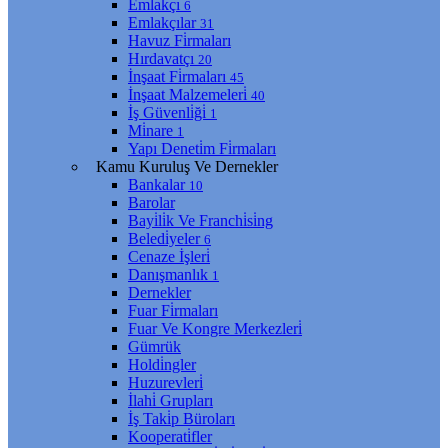
Emlakçı
6
Emlakçılar
31
Havuz Fi̇rmaları
Hırdavatçı
20
İnşaat Fi̇rmaları
45
İnşaat Malzemeleri̇
40
İş Güvenli̇ği̇
1
Mi̇nare
1
Yapı Deneti̇m Fi̇rmaları
Kamu Kuruluş Ve Dernekler
Bankalar
10
Barolar
Bayi̇li̇k Ve Franchi̇si̇ng
Beledi̇yeler
6
Cenaze İşleri̇
Danışmanlık
1
Dernekler
Fuar Fi̇rmaları
Fuar Ve Kongre Merkezleri̇
Gümrük
Holdi̇ngler
Huzurevleri̇
İlahi̇ Grupları
İş Taki̇p Büroları
Kooperati̇fler