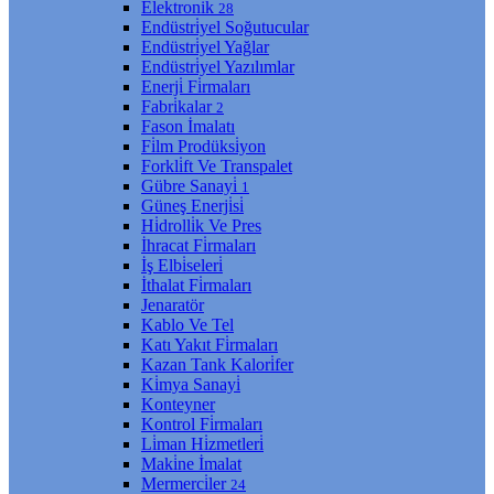
Elektroni̇k
28
Endüstri̇yel Soğutucular
Endüstri̇yel Yağlar
Endüstri̇yel Yazılımlar
Enerji̇ Fi̇rmaları
Fabri̇kalar
2
Fason İmalatı
Fi̇lm Prodüksi̇yon
Forkli̇ft Ve Transpalet
Gübre Sanayi̇
1
Güneş Enerji̇si̇
Hi̇drolli̇k Ve Pres
İhracat Fi̇rmaları
İş Elbi̇seleri̇
İthalat Fi̇rmaları
Jenaratör
Kablo Ve Tel
Katı Yakıt Fi̇rmaları
Kazan Tank Kalori̇fer
Ki̇mya Sanayi̇
Konteyner
Kontrol Fi̇rmaları
Li̇man Hi̇zmetleri̇
Maki̇ne İmalat
Mermerci̇ler
24