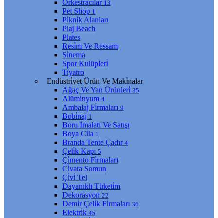
Orkestracılar
13
Pet Shop
1
Pi̇kni̇k Alanları
Plaj Beach
Plates
Resi̇m Ve Ressam
Si̇nema
Spor Kulüpleri̇
Ti̇yatro
Endüstri̇yet Ürün Ve Maki̇nalar
Ağaç Ve Yan Ürünleri̇
35
Alümi̇nyum
4
Ambalaj Fi̇rmaları
9
Bobi̇naj
1
Boru İmalatı Ve Satışı
Boya Ci̇la
1
Branda Tente Çadır
4
Çeli̇k Kapı
5
Çi̇mento Fi̇rmaları
Ci̇vata Somun
Çi̇vi̇ Tel
Dayanıklı Tüketi̇m
Dekorasyon
22
Demi̇r Çeli̇k Fi̇rmaları
36
Elektri̇k
45