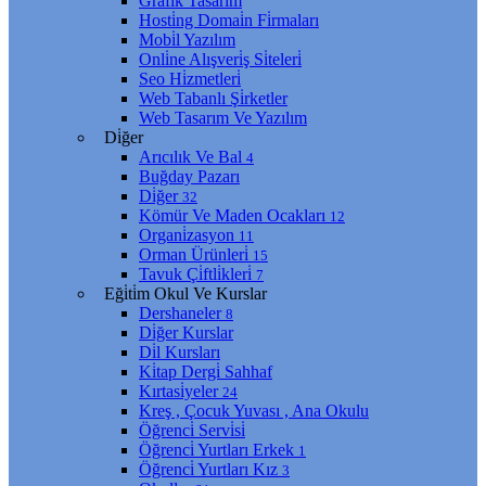
Grafi̇k Tasarım
Hosti̇ng Domai̇n Fi̇rmaları
Mobi̇l Yazılım
Onli̇ne Alışveri̇ş Si̇teleri̇
Seo Hi̇zmetleri̇
Web Tabanlı Şi̇rketler
Web Tasarım Ve Yazılım
Di̇ğer
Arıcılık Ve Bal
4
Buğday Pazarı
Di̇ğer
32
Kömür Ve Maden Ocakları
12
Organi̇zasyon
11
Orman Ürünleri̇
15
Tavuk Çi̇ftli̇kleri̇
7
Eği̇ti̇m Okul Ve Kurslar
Dershaneler
8
Di̇ğer Kurslar
Di̇l Kursları
Ki̇tap Dergi̇ Sahhaf
Kırtasi̇yeler
24
Kreş , Çocuk Yuvası , Ana Okulu
Öğrenci̇ Servi̇si̇
Öğrenci̇ Yurtları Erkek
1
Öğrenci̇ Yurtları Kız
3