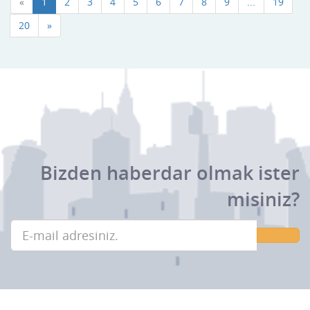
«
1
2
3
4
5
6
7
8
9
...
19
20
»
Bizden haberdar olmak ister
misiniz?