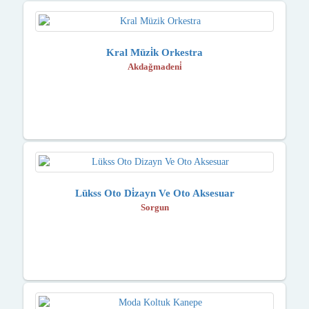
Kral Müzi̇k Orkestra
Akdağmadeni̇
Lükss Oto Di̇zayn Ve Oto Aksesuar
Sorgun