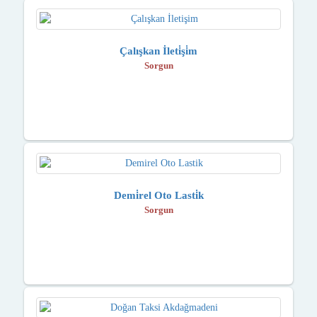
Çalışkan İleti̇şi̇m
Sorgun
Demi̇rel Oto Lasti̇k
Sorgun