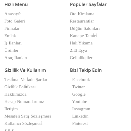
Hızlı Menü
Popüler Sayfalar
Anasayfa
Oto Kiralama
Foto Galeri
Restaurantlar
Firmalar
Düğün Salonları
Emlak
Kanepe Tami̇ri̇
İş İlanları
Halı Yıkama
Ürünler
2.El Eşya
Araç İlanları
Gelinlikçiler
Gizlilik Ve Kullanım
Bizi Takip Edin
Tesli̇mat Ve İade Şartları
Facebook
Gi̇zli̇li̇k Poli̇ti̇kası
Twitter
Hakkımızda
Google
Hesap Numaralarımız
Youtube
İletişim
Instagram
Mesafeli̇ Satış Sözleşmesi̇
Linkedin
Kullanıcı Sözleşmesi̇
Pinterest
S.S.S