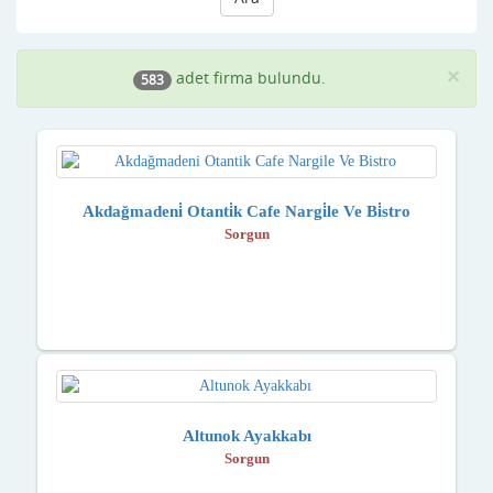
×
adet firma bulundu.
583
Akdağmadeni̇ Otanti̇k Cafe Nargi̇le Ve Bi̇stro
Sorgun
Altunok Ayakkabı
Sorgun