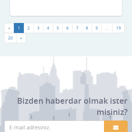
«
1
2
3
4
5
6
7
8
9
...
19
20
»
Bizden haberdar olmak ister
misiniz?