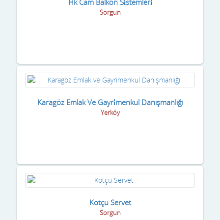
Hk Cam Balkon Si̇stemleri̇
Sorgun
Karagöz Emlak Ve Gayri̇menkul Danışmanlığı
Yerköy
Kotçu Servet
Sorgun