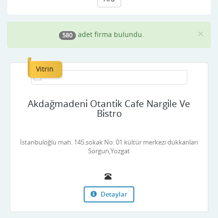
×
adet firma bulundu.
580
Vitrin
Akdağmadeni̇ Otanti̇k Cafe Nargi̇le Ve
Bi̇stro
İstanbuloğlu mah. 145.sokak No: 01 kültür merkezi dükkanları
Sorgun,Yozgat
Detaylar