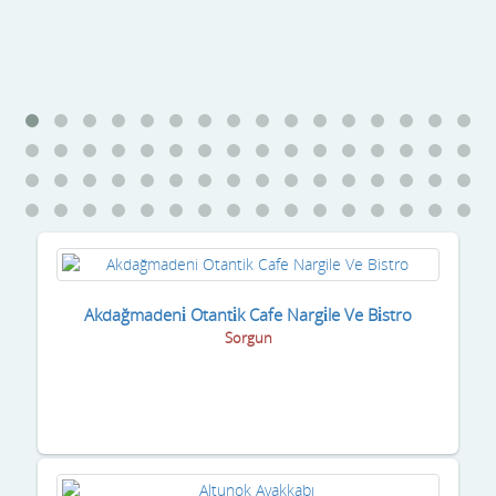
Akdağmadeni̇ Otanti̇k Cafe Nargi̇le Ve Bi̇stro
Sorgun