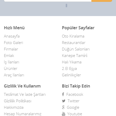
Hızlı Menü
Popüler Sayfalar
Anasayfa
Oto Kiralama
Foto Galeri
Restaurantlar
Firmalar
Düğün Salonları
Emlak
Kanepe Tami̇ri̇
İş İlanları
Halı Yıkama
Ürünler
2.El Eşya
Araç İlanları
Gelinlikçiler
Gizlilik Ve Kullanım
Bizi Takip Edin
Tesli̇mat Ve İade Şartları
Facebook
Gi̇zli̇li̇k Poli̇ti̇kası
Twitter
Hakkımızda
Google
Hesap Numaralarımız
Youtube