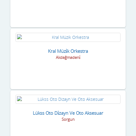
Kral Müzi̇k Orkestra
Akdağmadeni̇
Lükss Oto Di̇zayn Ve Oto Aksesuar
Sorgun