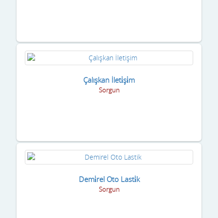
Çalışkan İleti̇şi̇m
Sorgun
Demi̇rel Oto Lasti̇k
Sorgun