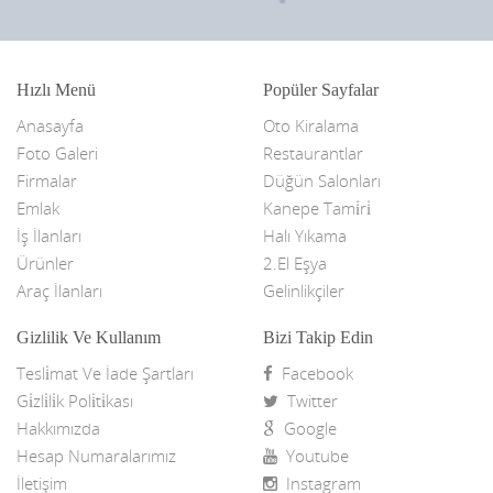
Hızlı Menü
Popüler Sayfalar
Anasayfa
Oto Kiralama
Foto Galeri
Restaurantlar
Firmalar
Düğün Salonları
Emlak
Kanepe Tami̇ri̇
İş İlanları
Halı Yıkama
Ürünler
2.El Eşya
Araç İlanları
Gelinlikçiler
Gizlilik Ve Kullanım
Bizi Takip Edin
Tesli̇mat Ve İade Şartları
Facebook
Gi̇zli̇li̇k Poli̇ti̇kası
Twitter
Hakkımızda
Google
Hesap Numaralarımız
Youtube
İletişim
Instagram