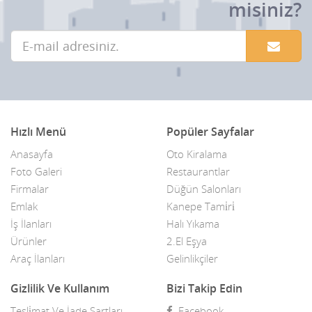
misiniz?
Hızlı Menü
Popüler Sayfalar
Anasayfa
Oto Kiralama
Foto Galeri
Restaurantlar
Firmalar
Düğün Salonları
Emlak
Kanepe Tami̇ri̇
İş İlanları
Halı Yıkama
Ürünler
2.El Eşya
Araç İlanları
Gelinlikçiler
Gizlilik Ve Kullanım
Bizi Takip Edin
Tesli̇mat Ve İade Şartları
Facebook