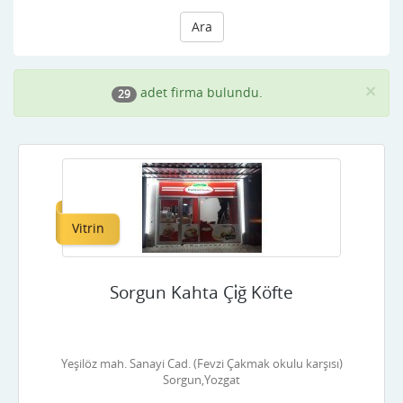
Ara
×
adet firma bulundu.
29
Vitrin
Sorgun Kahta Çi̇ğ Köfte
Yeşilöz mah. Sanayi Cad. (Fevzi Çakmak okulu karşısı)
Sorgun,Yozgat