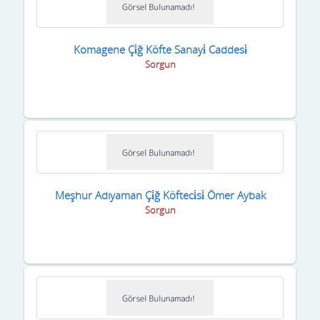
Komagene Çi̇ğ Köfte Sanayi̇ Caddesi̇
Sorgun
Meşhur Adıyaman Çi̇ğ Köfteci̇si̇ Ömer Aybak
Sorgun