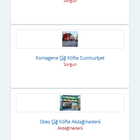
Sorgun
Komagene Çi̇ğ Köfte Cumhuri̇yet
Sorgun
Oses Çi̇ğ Köfte Akdağmadeni̇
Akdağmadeni̇