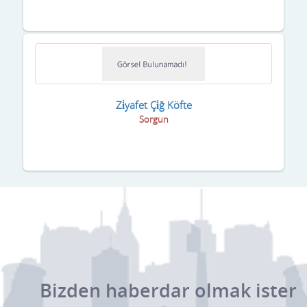
Zi̇yafet Çi̇ğ Köfte
Sorgun
Bizden haberdar olmak ister