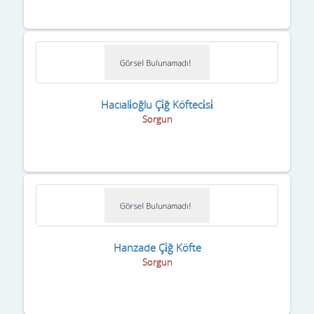
Hacıali̇oğlu Çi̇ğ Köfteci̇si̇
Sorgun
Hanzade Çi̇ğ Köfte
Sorgun