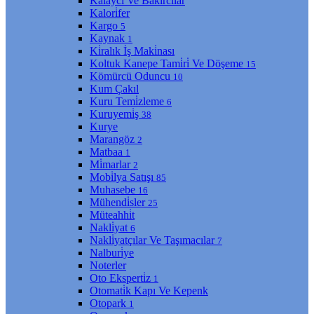
Kalaycı Ve Bakırcılar
Kalori̇fer
Kargo
5
Kaynak
1
Ki̇ralık İş Maki̇nası
Koltuk Kanepe Tami̇ri̇ Ve Döşeme
15
Kömürcü Oduncu
10
Kum Çakıl
Kuru Temi̇zleme
6
Kuruyemi̇ş
38
Kurye
Marangöz
2
Matbaa
1
Mi̇marlar
2
Mobi̇lya Satışı
85
Muhasebe
16
Mühendi̇sler
25
Müteahhi̇t
Nakli̇yat
6
Nakli̇yatçılar Ve Taşımacılar
7
Nalburi̇ye
Noterler
Oto Eksperti̇z
1
Otomati̇k Kapı Ve Kepenk
Otopark
1