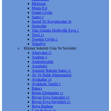
Mefruşat
Moda Evi̇
Outlet Gi̇yi̇m
Saatçı
2
Sarraf Ve Kuyumcular
39
Spotçular
Takı Gümüş Hedi̇yeli̇k Eşya
2
Terzi̇
21
Tesettür Gi̇yi̇m
1
Tuhafi̇ye
Hi̇zmet Sektörü Usta Ve Servi̇sler
Akaryakıt
27
Anahtar
4
Arabuluculuk
Arzuhalci̇
Asansör Bakımı Satışı
12
Av Ve Balık Malzemeleri̇
Avukatlar
18
Ayakkabı Tami̇ri̇
5
Bakıcı
Beton Elemanları
11
Beyaz Eşya Satıcıları
15
Beyaz Eşya Servi̇sleri̇
25
Boya Badana
Cam Balkon
18