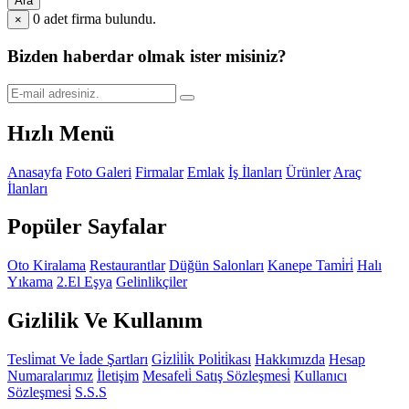
Ara
0
adet firma bulundu.
×
Bizden haberdar olmak ister misiniz?
Hızlı Menü
Anasayfa
Foto Galeri
Firmalar
Emlak
İş İlanları
Ürünler
Araç
İlanları
Popüler Sayfalar
Oto Kiralama
Restaurantlar
Düğün Salonları
Kanepe Tami̇ri̇
Halı
Yıkama
2.El Eşya
Gelinlikçiler
Gizlilik Ve Kullanım
Tesli̇mat Ve İade Şartları
Gi̇zli̇li̇k Poli̇ti̇kası
Hakkımızda
Hesap
Numaralarımız
İletişim
Mesafeli̇ Satış Sözleşmesi̇
Kullanıcı
Sözleşmesi̇
S.S.S