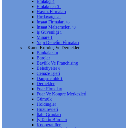
Emlakçı
6
Emlakçılar
31
Havuz Fi̇rmaları
Hırdavatçı
20
İnşaat Fi̇rmaları
45
İnşaat Malzemeleri̇
40
İş Güvenli̇ği̇
1
Mi̇nare
1
Yapı Deneti̇m Fi̇rmaları
Kamu Kuruluş Ve Dernekler
Bankalar
10
Barolar
Bayi̇li̇k Ve Franchi̇si̇ng
Beledi̇yeler
6
Cenaze İşleri̇
Danışmanlık
1
Dernekler
Fuar Fi̇rmaları
Fuar Ve Kongre Merkezleri̇
Gümrük
Holdi̇ngler
Huzurevleri̇
İlahi̇ Grupları
İş Taki̇p Büroları
Kooperati̇fler