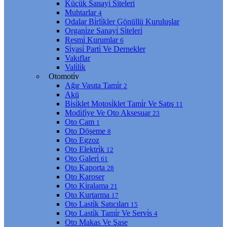
Küçük Sanayi̇ Si̇teleri̇
Muhtarlar
4
Odalar Bi̇rli̇kler Gönüllü Kuruluşlar
Organi̇ze Sanayi̇ Si̇teleri̇
Resmi̇ Kurumlar
6
Si̇yasi̇ Parti̇ Ve Dernekler
Vakıflar
Vali̇li̇k
Otomoti̇v
Ağır Vasıta Tami̇r
2
Akü
Bi̇si̇klet Motosi̇klet Tami̇r Ve Satış
11
Modi̇fi̇ye Ve Oto Aksesuar
23
Oto Cam
1
Oto Döşeme
8
Oto Egzoz
Oto Elektri̇k
12
Oto Galeri̇
61
Oto Kaporta
28
Oto Karoser
Oto Ki̇ralama
21
Oto Kurtarma
17
Oto Lasti̇k Satıcıları
15
Oto Lasti̇k Tami̇r Ve Servi̇s
4
Oto Makas Ve Şase