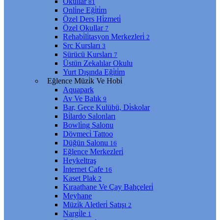
Okullar
81
Onli̇ne Eği̇ti̇m
Özel Ders Hi̇zmeti̇
Özel Okullar
7
Rehabi̇li̇tasyon Merkezleri̇
2
Src Kursları
3
Sürücü Kursları
7
Üstün Zekalılar Okulu
Yurt Dışında Eği̇ti̇m
Eğlence Müzi̇k Ve Hobi̇
Aquapark
Av Ve Balık
9
Bar, Gece Kulübü, Di̇skolar
Bi̇lardo Salonları
Bowli̇ng Salonu
Dövmeci̇ Tattoo
Düğün Salonu
16
Eğlence Merkezleri̇
Heykeltraş
İnternet Cafe
16
Kaset Plak
2
Kıraathane Ve Çay Bahçeleri̇
Meyhane
Müzi̇k Aletleri̇ Satışı
2
Nargi̇le
1