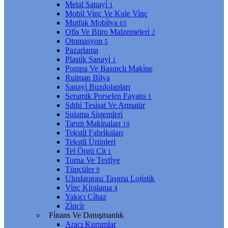
Metal Sanayi̇
1
Mobi̇l Vi̇nç Ve Kule Vi̇nç
Mutfak Mobi̇lya
65
Ofi̇s Ve Büro Malzemeleri̇
2
Otomasyon
5
Pazarlama
Plasti̇k Sanayi̇
1
Pompa Ve Basınçlı Maki̇ne
Rulman Bi̇lya
Sanayi̇ Buzdolapları
Serami̇k Porselen Fayans
1
Sıhhi̇ Tesi̇sat Ve Armatür
Sulama Si̇stemleri̇
Tarım Maki̇naları
19
Teksti̇l Fabri̇kaları
Teksti̇l Ürünleri̇
Tel Örgü Çi̇t
1
Torna Ve Tesfi̇ye
Tüpçüler
9
Uluslararası Taşıma Loji̇sti̇k
Vi̇nç Ki̇ralama
4
Yakıcı Ci̇haz
Zi̇nci̇r
Fi̇nans Ve Danışmanlık
Aracı Kurumlar