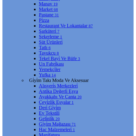
Manav
19
Market
68
Pastane
31
Pi̇zza
Restaurant Ve Lokantalar
87
Şarküteri̇
7
Şekerleme
1
Süt Ürünleri̇
Tatlı
6
Tavukçu
8
Tekel Bayi̇ Ve Büfe
3
Un Fabri̇kası
Yemekçi̇ler
Yufka
14
Gi̇yi̇m Takı Moda Ve Aksesuar
Alışveri̇ş Merkezleri̇
Anti̇ka Değerli̇ Eşya
Ayakkabı Ve Çanta
20
Çeyi̇zli̇k Eşyalar
1
Deri̇ Gi̇yi̇m
Ev Teksti̇li̇
Geli̇nli̇k
20
Gi̇yi̇m Mağazası
71
Hac Malzemeleri̇
1
Mani̇fatura