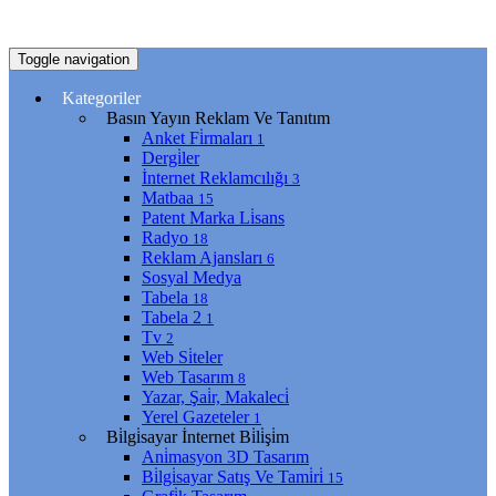
Toggle navigation
Kategoriler
Basın Yayın Reklam Ve Tanıtım
Anket Fi̇rmaları
1
Dergi̇ler
İnternet Reklamcılığı
3
Matbaa
15
Patent Marka Li̇sans
Radyo
18
Reklam Ajansları
6
Sosyal Medya
Tabela
18
Tabela 2
1
Tv
2
Web Si̇teler
Web Tasarım
8
Yazar, Şai̇r, Makaleci̇
Yerel Gazeteler
1
Bi̇lgi̇sayar İnternet Bi̇li̇şi̇m
Ani̇masyon 3D Tasarım
Bi̇lgi̇sayar Satış Ve Tami̇ri̇
15