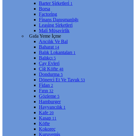
Barter Şi̇rketleri̇
1
Borsa
Factori̇ng
Fi̇nans Danışmanlığı
Leasi̇ng Şi̇rketleri̇
Mali̇ Müşavi̇rli̇k
Gıda Yeme İçme
Arıcılık Ve Bal
Baharat
14
Balık Lokantaları
1
Balıkçı
5
Çay Evleri̇
Çi̇ğ Köfte
48
Dondurma
5
Dönerci̇ Et Ve Tavuk
53
Fi̇dan
2
Fırın
32
Gözleme
5
Hamburger
Hayvancılık
1
Kafe
20
Kasap
11
Köfte
Kokoreç
Kuruyemi̇ş