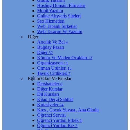
Grafi̇k Tasarım
Hosti̇ng Domai̇n Fi̇rmaları
Mobi̇l Yazılım
Onli̇ne Alışveri̇ş Si̇teleri̇
Seo Hi̇zmetleri̇
Web Tabanlı Şi̇rketler
Web Tasarım Ve Yazılım
Di̇ğer
Arıcılık Ve Bal
4
Buğday Pazarı
Di̇ğer
32
Kömür Ve Maden Ocakları
12
Organi̇zasyon
11
Orman Ürünleri̇
15
Tavuk Çi̇ftli̇kleri̇
7
Eği̇ti̇m Okul Ve Kurslar
Dershaneler
8
Di̇ğer Kurslar
Di̇l Kursları
Ki̇tap Dergi̇ Sahhaf
Kırtasi̇yeler
24
Kreş , Çocuk Yuvası , Ana Okulu
Öğrenci̇ Servi̇si̇
Öğrenci̇ Yurtları Erkek
1
Öğrenci̇ Yurtları Kız
3