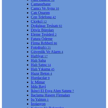
Çamaşırhane
Camcı Ve Ayna
10
Çatı Onarım
Cep Telefonu
42
Çi̇çekçi̇
12
Doğalgaz Tesi̇satı
92
Dövi̇z Büroları
Eleme Tesi̇sleri̇
2
Fatura Ödeme
Fi̇rma Rehberi̇
86
Fotoğrafçı
21
Güvenli̇k Ve Alarm
4
Hafri̇yat
17
Halı Saha
Halı Satışı
14
Halı Yıkama
45
Hazır Beton
4
Hurdacılar
9
İç Mi̇mar
İdda Bayi̇
İki̇nci̇ El Eşya Alım Satımı
7
İlaçlama Haşere Fi̇rmaları
Isı Yalıtım
1
İzolasyon