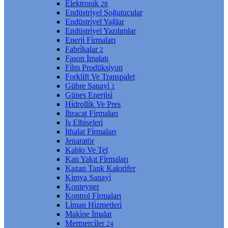
Elektroni̇k
28
Endüstri̇yel Soğutucular
Endüstri̇yel Yağlar
Endüstri̇yel Yazılımlar
Enerji̇ Fi̇rmaları
Fabri̇kalar
2
Fason İmalatı
Fi̇lm Prodüksi̇yon
Forkli̇ft Ve Transpalet
Gübre Sanayi̇
1
Güneş Enerji̇si̇
Hi̇drolli̇k Ve Pres
İhracat Fi̇rmaları
İş Elbi̇seleri̇
İthalat Fi̇rmaları
Jenaratör
Kablo Ve Tel
Katı Yakıt Fi̇rmaları
Kazan Tank Kalori̇fer
Ki̇mya Sanayi̇
Konteyner
Kontrol Fi̇rmaları
Li̇man Hi̇zmetleri̇
Maki̇ne İmalat
Mermerci̇ler
24