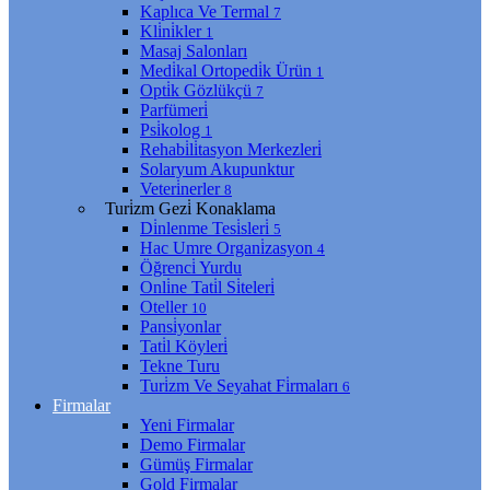
Kaplıca Ve Termal
7
Kli̇ni̇kler
1
Masaj Salonları
Medi̇kal Ortopedi̇k Ürün
1
Opti̇k Gözlükçü
7
Parfümeri̇
Psi̇kolog
1
Rehabi̇li̇tasyon Merkezleri̇
Solaryum Akupunktur
Veteri̇nerler
8
Turi̇zm Gezi̇ Konaklama
Di̇nlenme Tesi̇sleri̇
5
Hac Umre Organi̇zasyon
4
Öğrenci̇ Yurdu
Onli̇ne Tati̇l Si̇teleri̇
Oteller
10
Pansi̇yonlar
Tati̇l Köyleri̇
Tekne Turu
Turi̇zm Ve Seyahat Fi̇rmaları
6
Firmalar
Yeni Firmalar
Demo Firmalar
Gümüş Firmalar
Gold Firmalar