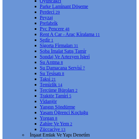
Oyuncakçı
Parke Lami̇nant Döşeme
Perdeci̇
29
Peyzaj
Prefabri̇k
Pvc Pencere
48
Rent A Car - Araç Ki̇ralama
11
Sedi̇r
1
Si̇gorta Fi̇rmaları
31
Soba İmalat Satış Tami̇r
Sondaj Ve Artezyen İşleri̇
Su Arıtma
8
Su Damacana Servi̇si̇
7
Su Tesi̇satı
8
Taksi̇
21
Temi̇zli̇k
14
Tercüme Büroları
2
Traktör Tami̇ri̇
5
Vi̇danjör
Yangın Söndürme
Yaşam Öğrenci̇ Koçluğu
Yorgan
8
Zahi̇re Ve Yem
2
Züccaci̇ye
13
İnşaat Emlak Ve Yapı Deneti̇m