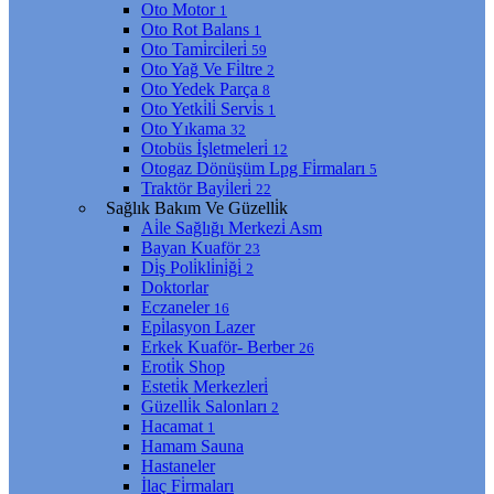
Oto Motor
1
Oto Rot Balans
1
Oto Tami̇rci̇leri̇
59
Oto Yağ Ve Fi̇ltre
2
Oto Yedek Parça
8
Oto Yetki̇li̇ Servi̇s
1
Oto Yıkama
32
Otobüs İşletmeleri̇
12
Otogaz Dönüşüm Lpg Fi̇rmaları
5
Traktör Bayi̇leri̇
22
Sağlık Bakım Ve Güzelli̇k
Ai̇le Sağlığı Merkezi̇ Asm
Bayan Kuaför
23
Di̇ş Poli̇kli̇ni̇ği̇
2
Doktorlar
Eczaneler
16
Epi̇lasyon Lazer
Erkek Kuaför- Berber
26
Eroti̇k Shop
Esteti̇k Merkezleri̇
Güzelli̇k Salonları
2
Hacamat
1
Hamam Sauna
Hastaneler
İlaç Fi̇rmaları