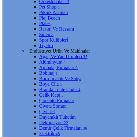
Orkestracılar
13
Pet Shop
1
Pi̇kni̇k Alanları
Plaj Beach
Plates
Resi̇m Ve Ressam
Si̇nema
Spor Kulüpleri̇
Ti̇yatro
Endüstri̇yet Ürün Ve Maki̇nalar
Ağaç Ve Yan Ürünleri̇
35
Alümi̇nyum
4
Ambalaj Fi̇rmaları
9
Bobi̇naj
1
Boru İmalatı Ve Satışı
Boya Ci̇la
1
Branda Tente Çadır
4
Çeli̇k Kapı
5
Çi̇mento Fi̇rmaları
Ci̇vata Somun
Çi̇vi̇ Tel
Dayanıklı Tüketi̇m
Dekorasyon
22
Demi̇r Çeli̇k Fi̇rmaları
36
Elektri̇k
45