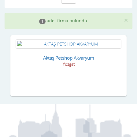
×
adet firma bulundu.
1
Aktaş Petshop Akvaryum
Yozgat