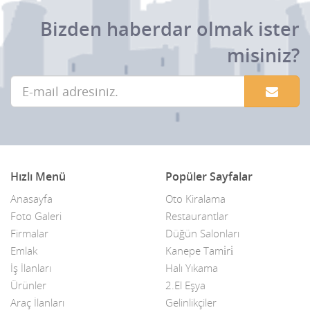
Bizden haberdar olmak ister
misiniz?
Hızlı Menü
Popüler Sayfalar
Anasayfa
Oto Kiralama
Foto Galeri
Restaurantlar
Firmalar
Düğün Salonları
Emlak
Kanepe Tami̇ri̇
İş İlanları
Halı Yıkama
Ürünler
2.El Eşya
Araç İlanları
Gelinlikçiler