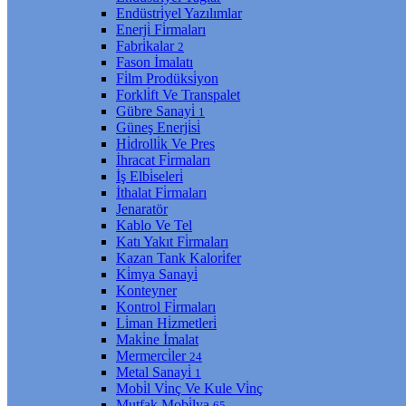
Endüstri̇yel Yazılımlar
Enerji̇ Fi̇rmaları
Fabri̇kalar
2
Fason İmalatı
Fi̇lm Prodüksi̇yon
Forkli̇ft Ve Transpalet
Gübre Sanayi̇
1
Güneş Enerji̇si̇
Hi̇drolli̇k Ve Pres
İhracat Fi̇rmaları
İş Elbi̇seleri̇
İthalat Fi̇rmaları
Jenaratör
Kablo Ve Tel
Katı Yakıt Fi̇rmaları
Kazan Tank Kalori̇fer
Ki̇mya Sanayi̇
Konteyner
Kontrol Fi̇rmaları
Li̇man Hi̇zmetleri̇
Maki̇ne İmalat
Mermerci̇ler
24
Metal Sanayi̇
1
Mobi̇l Vi̇nç Ve Kule Vi̇nç
Mutfak Mobi̇lya
65