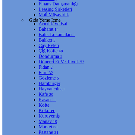
Fi̇nans Danışmanlığı
Leasi̇ng Şi̇rketleri̇
Mali̇ Müşavi̇rli̇k
Gıda Yeme İçme
Arıcılık Ve Bal
Baharat
14
Balık Lokantaları
1
Balıkçı
5
Çay Evleri̇
Çi̇ğ Köfte
48
Dondurma
5
Dönerci̇ Et Ve Tavuk
53
Fi̇dan
2
Fırın
32
Gözleme
5
Hamburger
Hayvancılık
1
Kafe
20
Kasap
11
Köfte
Kokoreç
Kuruyemi̇ş
Manav
19
Market
68
Pastane
31