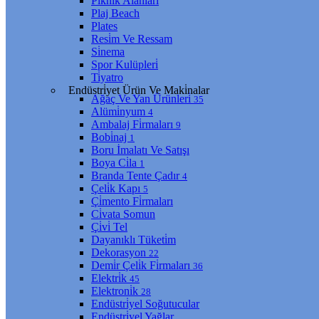
Pi̇kni̇k Alanları
Plaj Beach
Plates
Resi̇m Ve Ressam
Si̇nema
Spor Kulüpleri̇
Ti̇yatro
Endüstri̇yet Ürün Ve Maki̇nalar
Ağaç Ve Yan Ürünleri̇
35
Alümi̇nyum
4
Ambalaj Fi̇rmaları
9
Bobi̇naj
1
Boru İmalatı Ve Satışı
Boya Ci̇la
1
Branda Tente Çadır
4
Çeli̇k Kapı
5
Çi̇mento Fi̇rmaları
Ci̇vata Somun
Çi̇vi̇ Tel
Dayanıklı Tüketi̇m
Dekorasyon
22
Demi̇r Çeli̇k Fi̇rmaları
36
Elektri̇k
45
Elektroni̇k
28
Endüstri̇yel Soğutucular
Endüstri̇yel Yağlar