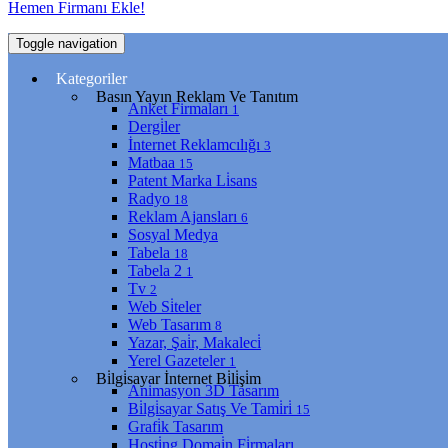
Hemen Firmanı Ekle!
Toggle navigation
Kategoriler
Basın Yayın Reklam Ve Tanıtım
Anket Fi̇rmaları
1
Dergi̇ler
İnternet Reklamcılığı
3
Matbaa
15
Patent Marka Li̇sans
Radyo
18
Reklam Ajansları
6
Sosyal Medya
Tabela
18
Tabela 2
1
Tv
2
Web Si̇teler
Web Tasarım
8
Yazar, Şai̇r, Makaleci̇
Yerel Gazeteler
1
Bi̇lgi̇sayar İnternet Bi̇li̇şi̇m
Ani̇masyon 3D Tasarım
Bi̇lgi̇sayar Satış Ve Tami̇ri̇
15
Grafi̇k Tasarım
Hosti̇ng Domai̇n Fi̇rmaları