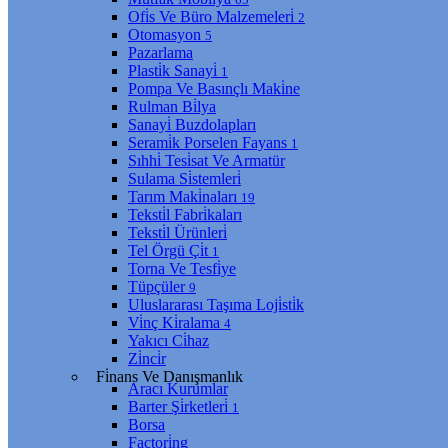
Ofi̇s Ve Büro Malzemeleri̇
2
Otomasyon
5
Pazarlama
Plasti̇k Sanayi̇
1
Pompa Ve Basınçlı Maki̇ne
Rulman Bi̇lya
Sanayi̇ Buzdolapları
Serami̇k Porselen Fayans
1
Sıhhi̇ Tesi̇sat Ve Armatür
Sulama Si̇stemleri̇
Tarım Maki̇naları
19
Teksti̇l Fabri̇kaları
Teksti̇l Ürünleri̇
Tel Örgü Çi̇t
1
Torna Ve Tesfi̇ye
Tüpçüler
9
Uluslararası Taşıma Loji̇sti̇k
Vi̇nç Ki̇ralama
4
Yakıcı Ci̇haz
Zi̇nci̇r
Fi̇nans Ve Danışmanlık
Aracı Kurumlar
Barter Şi̇rketleri̇
1
Borsa
Factori̇ng