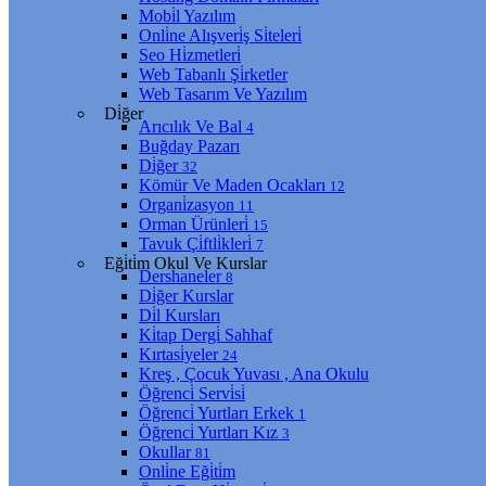
Mobi̇l Yazılım
Onli̇ne Alışveri̇ş Si̇teleri̇
Seo Hi̇zmetleri̇
Web Tabanlı Şi̇rketler
Web Tasarım Ve Yazılım
Di̇ğer
Arıcılık Ve Bal
4
Buğday Pazarı
Di̇ğer
32
Kömür Ve Maden Ocakları
12
Organi̇zasyon
11
Orman Ürünleri̇
15
Tavuk Çi̇ftli̇kleri̇
7
Eği̇ti̇m Okul Ve Kurslar
Dershaneler
8
Di̇ğer Kurslar
Di̇l Kursları
Ki̇tap Dergi̇ Sahhaf
Kırtasi̇yeler
24
Kreş , Çocuk Yuvası , Ana Okulu
Öğrenci̇ Servi̇si̇
Öğrenci̇ Yurtları Erkek
1
Öğrenci̇ Yurtları Kız
3
Okullar
81
Onli̇ne Eği̇ti̇m