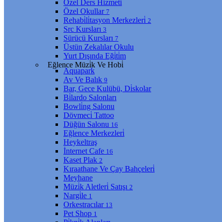
Özel Ders Hi̇zmeti̇
Özel Okullar
7
Rehabi̇li̇tasyon Merkezleri̇
2
Src Kursları
3
Sürücü Kursları
7
Üstün Zekalılar Okulu
Yurt Dışında Eği̇ti̇m
Eğlence Müzi̇k Ve Hobi̇
Aquapark
Av Ve Balık
9
Bar, Gece Kulübü, Di̇skolar
Bi̇lardo Salonları
Bowli̇ng Salonu
Dövmeci̇ Tattoo
Düğün Salonu
16
Eğlence Merkezleri̇
Heykeltraş
İnternet Cafe
16
Kaset Plak
2
Kıraathane Ve Çay Bahçeleri̇
Meyhane
Müzi̇k Aletleri̇ Satışı
2
Nargi̇le
1
Orkestracılar
13
Pet Shop
1