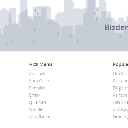
Bizden
Hızlı Menü
Popüle
Anasayfa
Oto Kir
Foto Galeri
Restaur
Firmalar
Düğün S
Emlak
Kanepe T
İş İlanları
Halı Yı
Ürünler
2.El Eşy
Araç İlanları
Gelinlikç