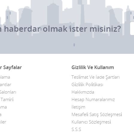
 haberdar olmak ister misiniz?
r Sayfalar
Gizlilik Ve Kullanım
alama
Tesli̇mat Ve İade Şartları
antlar
Gi̇zli̇li̇k Poli̇ti̇kası
alonları
Hakkımızda
ami̇ri̇
Hesap Numaralarımız
kama
İletişim
a
Mesafeli̇ Satış Sözleşmesi̇
iler
Kullanıcı Sözleşmesi̇
S.S.S