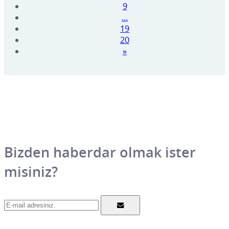
9
...
19
20
»
Bizden haberdar olmak ister
misiniz?