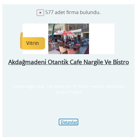
577
adet firma bulundu.
×
Vitrin
Akdağmadeni̇ Otanti̇k Cafe Nargi̇le Ve Bi̇stro
İstanbuloğlu mah. 145.sokak No: 01 kültür merkezi dükkanları
Sorgun,Yozgat
Detaylar