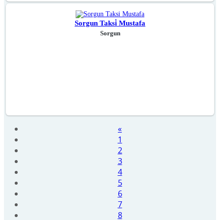
Sorgun Taksi̇ Mustafa
Sorgun
«
1
2
3
4
5
6
7
8