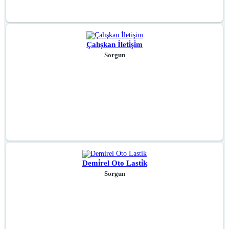
Çalışkan İleti̇şi̇m
Sorgun
Demi̇rel Oto Lasti̇k
Sorgun