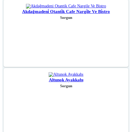
Akdağmadeni̇ Otanti̇k Cafe Nargi̇le Ve Bi̇stro
Sorgun
Altunok Ayakkabı
Sorgun