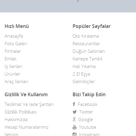
Hızlı Menü
Popüler Sayfalar
Anasayfa
Oto Kiralama
Foto Galeri
Restaurantlar
Firmalar
Düğün Salonları
Emlak
Kanepe Tami̇ri̇
İş İlanları
Halı Yıkama
Ürünler
2.El Eşya
Araç İlanları
Gelinlikçiler
Gizlilik Ve Kullanım
Bizi Takip Edin
Tesli̇mat Ve İade Şartları
Facebook
Gi̇zli̇li̇k Poli̇ti̇kası
Twitter
Hakkımızda
Google
Hesap Numaralarımız
Youtube
İletişim
Instagram