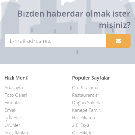
Bizden haberdar olmak ister
misiniz?
Hızlı Menü
Popüler Sayfalar
Anasayfa
Oto Kiralama
Foto Galeri
Restaurantlar
Firmalar
Düğün Salonları
Emlak
Kanepe Tami̇ri̇
İş İlanları
Halı Yıkama
Ürünler
2.El Eşya
Araç İlanları
Gelinlikçiler