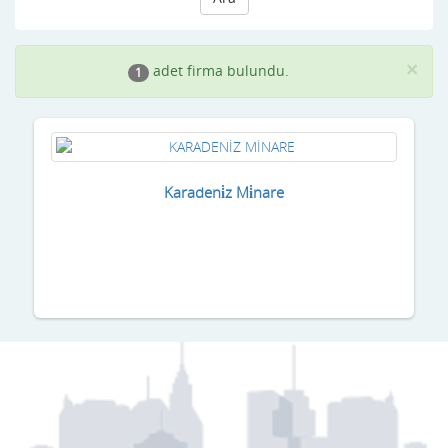
×
adet firma bulundu.
1
Karadeni̇z Mi̇nare