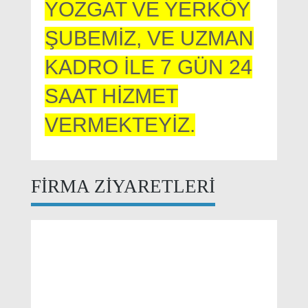
YOZGAT VE YERKÖY
ŞUBEMİZ, VE UZMAN
KADRO İLE 7 GÜN 24
SAAT HİZMET
VERMEKTEYİZ.
FİRMA ZİYARETLERİ