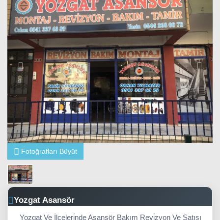
Fotoğrafları Büyüt
Yozgat Asansör
Yozgat Ve İlçeleri̇nde Asansör Bakım Revi̇zyon Ve Satışı