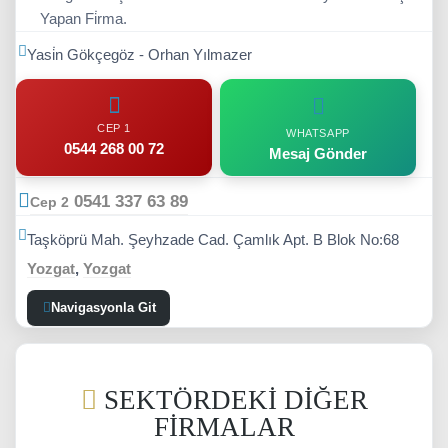
Yapan Fi̇rma.
Yasi̇n Gökçegöz - Orhan Yılmazer
CEP 1
WHATSAPP
0544 268 00 72
Mesaj Gönder
0541 337 63 89
Cep 2
Taşköprü Mah. Şeyhzade Cad. Çamlık Apt. B Blok No:68
Yozgat
,
Yozgat
Navigasyonla Git
SEKTÖRDEKI DIĞER
FIRMALAR