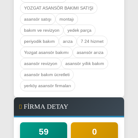
YOZGAT ASANSÖR BAKIMI SATIŞI
asansör satışı
montajı
bakım ve revizyon
yedek parça
periyodik bakım
arıza
7 24 hizmet
Yozgat asansör bakımı
asansör arıza
asansör revizyon
asansör yıllık bakım
asansör bakım ücretleti
yerköy asansör firmaları
FİRMA DETAY
59
0